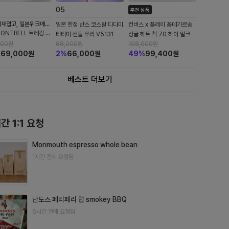
0
5
추천 상품
러재입고, 일본위크메
일본 한정 반스 코스탈 다다미
컨버스 x 플레이 꼼데가르송
TBELL 트레킹 안
타타미 샌들 쪼리 V5131
싱글 하트 척 70 하이 밀크
9131
800
원
68,000
원
198,000
원
%
69,000
원
2
%
66,000
원
49
%
99,400
원
베스트 더보기
간 1:1 요청
Monmouth espresso whole bean
1시간 전에 요청됨
난도스 페리페리 럽 smokey BBQ
6시간 전에 요청됨