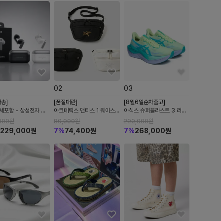
0
2
0
3
송]
[품절대란]
[8월6일순차출고]
세포함 - 삼성전자 갤
아크테릭스 맨티스 1 웨이스
아식스 슈퍼블라스트 3 러닝
즈4 프로 R640 노이
트팩 3컬러 9234
화 1013A177-750
000
원
80,000
원
290,000
원
링 ANC 블루투스 무
1013A177-001
229,000
원
7
%
74,400
원
7
%
268,000
원
어폰 관세포함