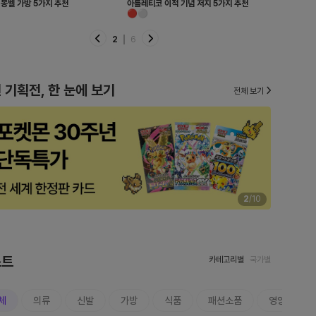
 몽벨 가방 5가지 추천
아틀레티코 이적 기념 저지 5가지 추천
손이 자주 
🔴⚪️
2
6
 기획전, 한 눈에 보기
전체 보기
2
/
10
스트
카테고리별
국가별
체
의류
신발
가방
식품
패션소품
영양제/건강