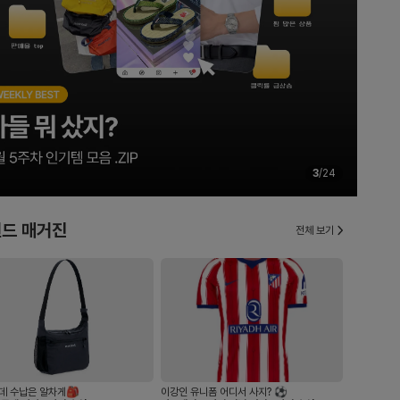
3
/
24
드 매거진
전체 보기
데 수납은 알차게🎒
이강인 유니폼 어디서 사지? ⚽️
올여름 휘뚜