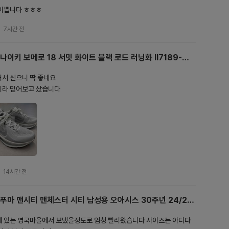
이쁩니다 ㅎㅎㅎ
7시간 전
나이키 보메로 18 서밋 화이트 블랙 로드 러닝화 II7189-
100
서 신으니 딱 좋네요

이라 믿어보고 샀습니다
14시간 전
푸마 맨시티 맨체스터 시티 남성용 오아시스 30주년 24/25
4th 저지 볼드 블루(논 마킹 버전) 775202-04
 있는 영국마을에서 보냈을정도로 엄청 빨리왔습니다 사이즈는 아디다