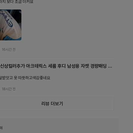
라지 보다 조금 더커요 
16시간 전
신상컬러추가 아크테릭스 세륨 후디 남성용 자켓 경량패딩 고
프코어 등산
잘받앗고 옷 따뜻하고색감좋네요
18시간 전
리뷰 더보기
터