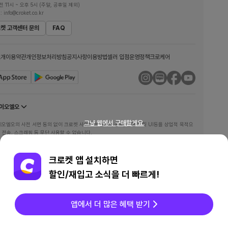
 11시 ~ 오후 5시 (주말, 공휴일 제외)
: info@croket.co.kr
켓 고객센터 문의
FAQ
소개
이용약관
개인정보처리방침
공지사항
이용방법
셀러 입점
운영정책
크로케어
와이오엘오
그냥 웹에서 구매할게요.
이오엘오의 사전 서면 동의 없이 크로켓 사이트의 일체의 정보, 콘텐츠 및 UI등을 상업적 목적으
, 전송, 스크래핑 등 무단 사용할 수 없습니다.
 통신판매중개자이며 통신판매의 당사자가 아닙니다. 따라서 크로켓은 상품•거래정보 및 거래
여 책임을 지지 않습니다.
크로켓 앱 설치하면
안전서비스 확인증
구매보증보험 확인증
할인/재입고 소식을 더 빠르게!
ght© 2017-
2026
YOLO Co, Ltd. All rights reserved.
앱에서 더 많은 혜택 받기
전세계상품
메시지
찜/팔로우
마이페이지