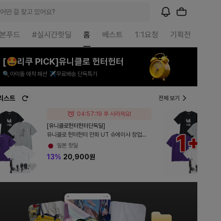
어떤 걸 찾고 있어요?
일본푸드
#실시간핫딜
홈
베스트
1:1요청
기획전
매거
[🤩리쿠 PICK]유니클로 헌터헌터
🔍아이돌 애착 패션 ✈️무료배송 단독특가
리스트
전체 보기
04:57:18 후 사라져요!
[유니클로헌터헌터단독딜]
유니클로 헌터헌터 만화 UT 슈에이샤 창업
100주년 3컬러 484778 484779
일본 핫딜
482772 487556
13%
20,900원