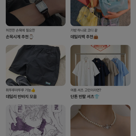
허전한 손목에 필요한
가방 하나로 코디 끝
손목시계 추천⌚
데일리백 추천👜
휘뚜루마뚜루 가능👍
여름 셔츠 고민이라면?
데일리 반바지 모음
단톤 반팔 셔츠👕