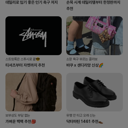
데일리로 입기 좋은 인기 축구 저지
손목 시계 데일리템부터 한정판까지
추천
스트릿룩은 스투시로 끝😎
소장 욕구 부르는 콜라보
티셔츠부터 자켓까지 추천
바쿠 x 샌디리앙 신상🌈
보부상도 부담 없는
유행 안 타고 오래 신는
가벼운 백팩 추천🎒
닥터마틴 1461 추천👞