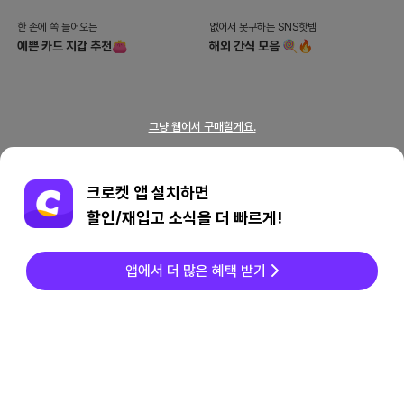
한 손에 쏙 들어오는
없어서 못구하는 SNS핫템
예쁜 카드 지갑 추천👛
해외 간식 모음 🍭🔥
그냥 웹에서 구매할게요.
크로켓 앱 설치하면
휘뚤마뚤 매치하기 쉬운
건조한 겨울, 수분보충을 위한
할인/재입고 소식을 더 빠르게!
이쁜 블랙 슈즈 모음🥾✨
튼튼한 텀블러 추천💦
앱에서 더 많은 혜택 받기
홈
전세계상품
메시지
찜/팔로우
마이페이지
패딩 안에 이너로 입기 좋은
사먹으면 198억 나오는
따뜻한 후드티 추천❤️‍🔥
두쫀쿠 홈베이킹 재료 추천🍫