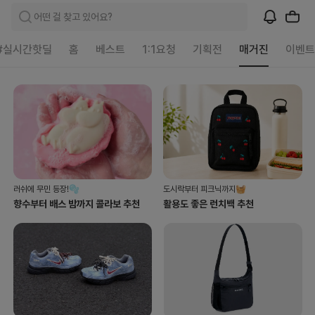
어떤 걸 찾고 있어요?
매
#실시간핫딜
홈
베스트
1:1요청
기획전
매거진
이벤트
거
진
|
크
로
켓
러쉬에 무민 등장!🫧
도시락부터 피크닉까지🧺
향수부터 배스 밤까지 콜라보 추천
활용도 좋은 런치백 추천