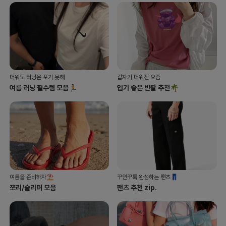
더워도 러닝은 포기 못해
갑자기 더워진 요즘
여름 러닝 필수템 모음🏃
입기 좋은 반팔 추천🌴
여름을 준비하자⛱
꾸안꾸룩 완성하는 팬츠👖
쪼리/슬리퍼 모음
팬츠 추천 zip.