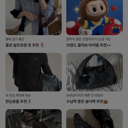
봄에 입기 좋은
흔하지 않은 조합이라 더 눈길 가는
폴로 랄프로렌 옷 추천 🌷
브랜드 콜라보 아이템 추천👀
내 런닝 루틴에 맞는
보부상이지만 예쁜 건 못참아
런닝용품 추천🏃‍♀️
수납력 좋은 숄더백 추천👜