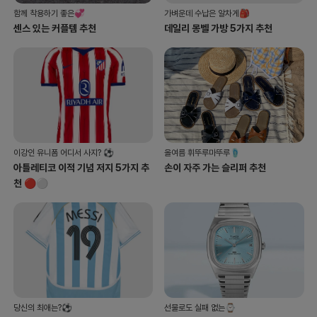
함께 착용하기 좋은💞
가벼운데 수납은 알차게🎒
센스 있는 커플템 추천
데일리 몽벨 가방 5가지 추천
이강인 유니폼 어디서 사지? ⚽️
올여름 휘뚜루마뚜루🩴
아틀레티코 이적 기념 저지 5가지 추
손이 자주 가는 슬리퍼 추천
천 🔴⚪️
당신의 최애는?⚽️
선물로도 실패 없는⌚️