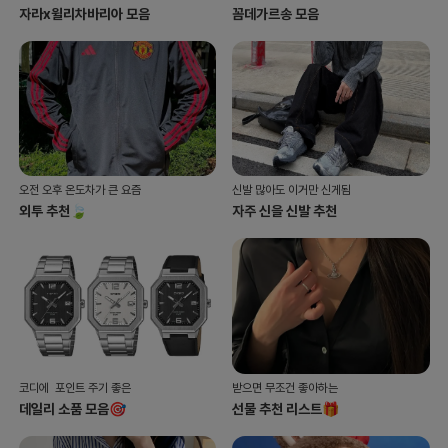
자라x윌리차바리아 모음
꼼데가르송 모음
오전 오후 온도차가 큰 요즘
신발 많아도 이거만 신게됨
외투 추천🍃
자주 신을 신발 추천
코디에 포인트 주기 좋은
받으면 무조건 좋아하는
데일리 소품 모음🎯
선물 추천 리스트🎁