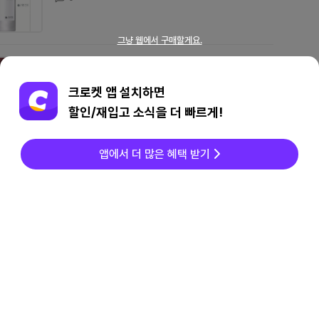
그냥 웹에서 구매할게요.
지브리 일본 도토리숲 지지아기 인형
2일 전에 요청됨
크로켓 앱 설치하면
0
할인/재입고 소식을 더 빠르게!
앱에서 더 많은 혜택 받기
m.ph The Perfect Blending Touch Up Brush
2일 전에 요청됨
0
전세계상품
메시지
찜/팔로우
마이페이지
suo 256 ice for dog
3일 전에 요청됨
0