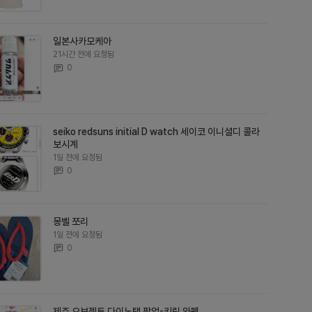
일본사카모케아
21시간 전에 요청됨
0
seiko redsuns initial D watch 세이코 이니셜디 콜라
보시계
1일 전에 요청됨
0
몽벨 쪼리
1일 전에 요청됨
0
제주 오브젝트 다이노탱 팝업-키링 와펜