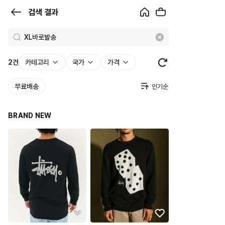
검
검색 결과
색
결
과
2
건
카테고리
국가
가격
|
무료배송
크
로
BRAND NEW
켓