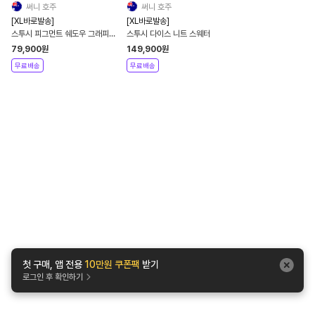
써니 호주
써니 호주
[XL바로발송]
[XL바로발송]
스투시 피그먼트 쉐도우 그래피티
스투시 다이스 니트 스웨터
긴팔 티셔츠
79,900
원
149,900
원
무료배송
무료배송
첫 구매, 앱 전용
10만원 쿠폰팩
받기
로그인 후 확인하기