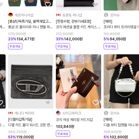
게르마니아샵
토론토 버니샵
모이슈
[롱샴단독특가딜, 블랙재입고특
[한정수량, 관부가세포함]
[해외]
가]
 케이
롱샴 르 플리아쥬 미니 핸들 파우
코치 에센셜 플랩 카드 케이스 위
프라다 뷰티 트라이앵글 
갑
치 오리지널 34175089001
드 참 CCD97
장품 파우치
175,000
원
212,500
원
99,400
원
23
%
134,471
원
33
%
142,000
원
5
%
94,050
원
무료배송
무료배송
무료배송
캐나다 빅마마
시카고부띠크
모이슈
[디젤지갑특가딜]
[해외]
코치 여성 체리참 카드지갑
치 가
디젤 카드 홀더 워시드 코튼 앤
디올 뷰티 탑핸들 미니 파
103,840
원
레더 다크 그레이
더백 가방
253,700
원
108,500
원
무료배송
53
%
119,000
원
5
%
102,600
원