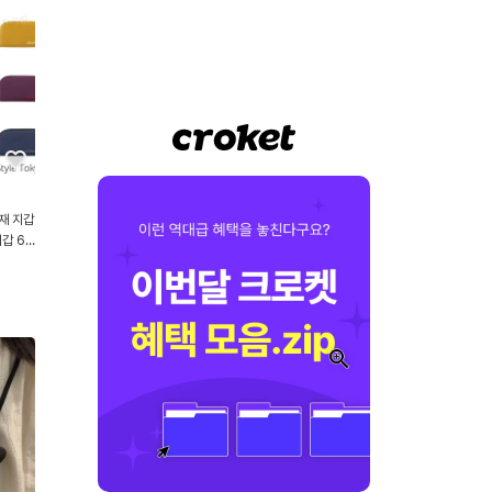
재 지갑
갑 6