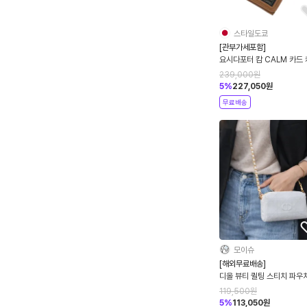
스타일도쿄
[관부가세포함]
요시다포터 캄 CALM 카드
스 데일리 명함지갑 카드지
239,000
원
041-03127
5
%
227,050
원
무료배송
모이슈
[해외무료배송]
디올 뷰티 퀼팅 스티치 파우
방 꾸미기
119,500
원
5
%
113,050
원