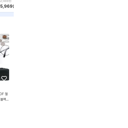
2,188
원
101,061
원
171,069
원
359,5
55,969
원
90,954
원
153,962
원
323,
OF 멀
 블랙