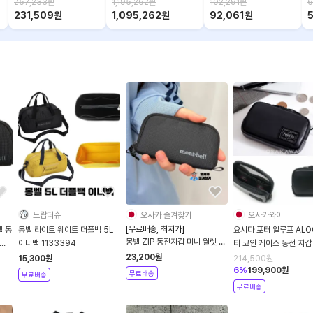
257,233
원
1,195,262
원
102,291
원
6
231,509
원
1,095,262
원
92,061
원
드랍더슈
오사카 즐겨찾기
오사카와이
[무료배송, 최저가]
 동
몽벨 라이트 웨이트 더플백 5L
요시다 포터 알루프 ALO
몽벨 ZIP 동전지갑 미니 월렛 카
이너백 1133394
티 코인 케이스 동전 지갑
드 지갑 6컬러 1133373
023-03763
23,200
원
15,300
원
214,500
원
6
%
199,900
원
무료배송
무료배송
무료배송