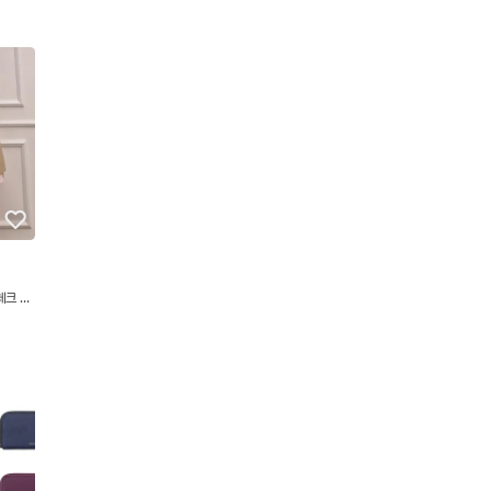
체크 스
 셀프리