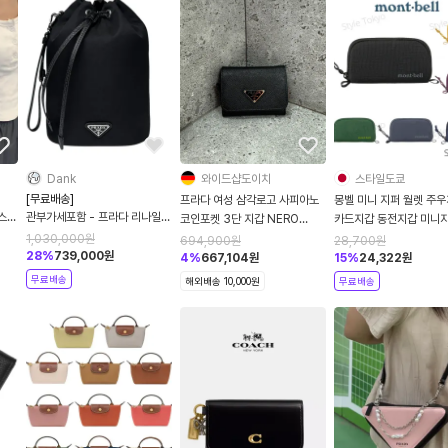
Dank
와이드샵도이치
스타일도쿄
[무료배송]
프라다 여성 삼각로고 사피아노
몽벨 미니 지퍼 월렛 주우
 스퀘
관부가세포함 - 프라다 리나일론
코인포켓 3단 지갑 NERO
카드지갑 동전지갑 미니지
 숄더
드로우스트링 파우치 블랙
1MH044 QHH
컬러 1133373
1,030,000
원
694,900
원
28,700
원
1NS369R067F0002
28
%
739,000
원
4
%
667,104
원
15
%
24,322
원
무료배송
해외배송 10,000원
무료배송