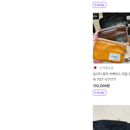
무료배송
스타일도쿄
요시다 포터 키케이스 지갑 
러 707-07177
132,000
원
무료배송