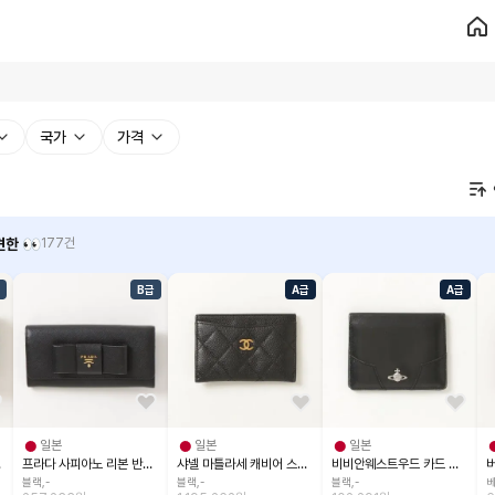
국가
가격
한 👀
177건
B급
A급
A급
일본
일본
일본
치 파우치
프라다 사피아노 리본 반지갑 장지갑 일반지갑
샤넬 마틀라세 캐비어 스킨 코코 마크 카드 케이스 카드지갑
비비안웨스트우드 카드 케이스 카드지갑
블랙,-
블랙,-
블랙,-
베