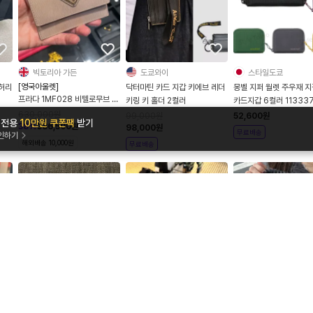
빅토리아 가든
도쿄와이
스타일도쿄
[영국아울렛]
 허리
닥터마틴 카드 지갑 키에브 레더
몽벨 지퍼 월렛 주우재 지
프라다 1MF028 비텔로무브 레
키링 키 홀더 2컬러
카드지갑 6컬러 11333
더 카드지갑 2DDU 핑크베이지
630,000
원
99,000
원
52,600
원
앱 전용
10만원 쿠폰팩
받기
Cipria
38
%
386,500
원
98,000
원
무료배송
확인하기
해외배송 10,000원
무료배송
ARIGATO
러브시카고
모이슈
[기프트박스, 쇼핑백포함]
[해외]
 가
요시다 포터 캄 카드케이스