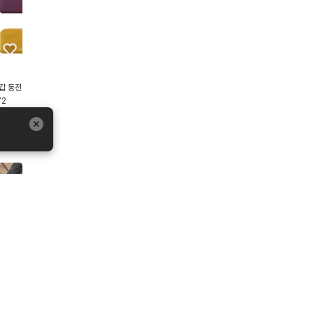
갑 동전
72