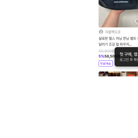
지셀렉도쿄
살로몬 펄스 러닝 런닝 벨트
달리기 조깅 힙 파우치
LC2179800
59,800
원
첫 구매, 
5
%
56,506
원
로그인 후 
무료배송
와이드샵도이치
구찌 GG 시그니처 시마 남성