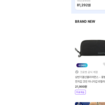
150,845
원
81,292
원
BRAND NEW
사전예약
크로켓 공식 계정
상반기결산클리어런스 - 몽벨
전지갑 코인 미니지갑 6컬러
1133373
21,900
원
무료배송