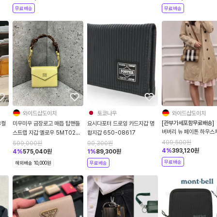
무료배송
무료배송
와이드샵도이치
토쿄나우
와이드샵도이치
[관부가세포함무료배송]
3컬
미우미우 금장로고 매듭 탑핸들
요시다포터 드로잉 카드지갑 명
버버리 뉴 페이톤 하우스
스트랩 지갑 옐로우 5MT024
합지갑 650-08617
트랩 파우치백 TAUPE
ACRT
409,500
원
599,000
원
90,300
원
BROWN ​80840481
4
%
393,120
원
4
%
575,040
원
1
%
89,300
원
폼가능 [독일핫딜]
무료배송
해외배송 10,000원
무료배송