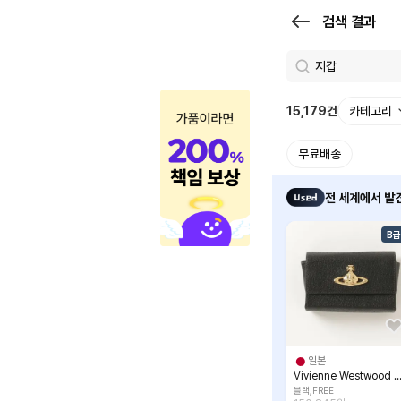
검
검색 결과
색
결
과
15,179
건
카테고리
|
무료배송
크
로
전 세계에서 발견
켓
B급
일본
Vivienne Westwood ACCESSORIES 파우
블랙,FREE