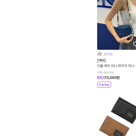
모이슈
[해외]
디올 뷰티 미니 파우치 미니
어백 화장품 가방 trousse
119,500
원
백 크로스백
5
%
113,050
원
무료배송