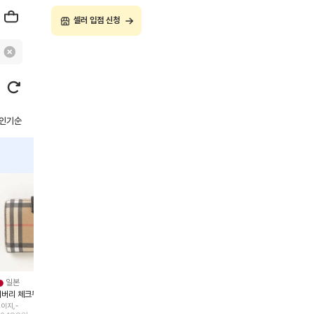
셀러 입점 신청
B급
B급
B급
일본
일본
일본
일본
버버리 체크무늬 지갑 일반지갑
셀린느 MULTIFUNCTION FRAME 지갑 일반지갑
프라다 사피아노 반지갑 일반지갑
이지,-
네이비,-
레드,-
오렌지,-