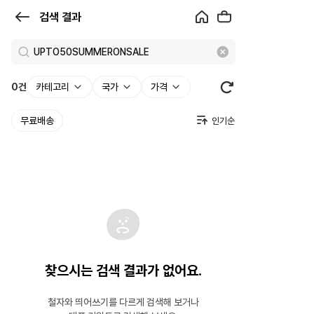
검
검색 결과
색
결
과
0
건
카테고리
국가
가격
|
무료배송
크
로
켓
찾으시는 검색 결과가 없어요.
철자와 띄어쓰기를 다르게 검색해 보거나