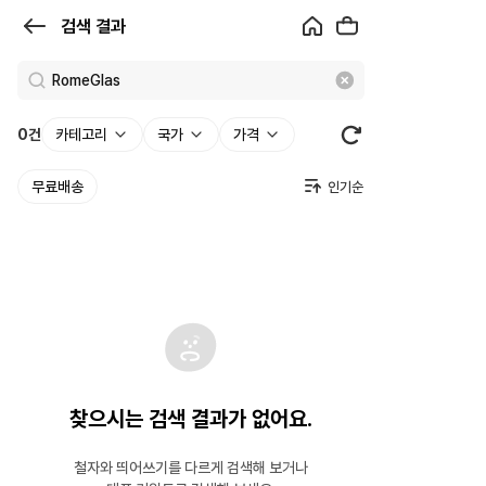
검
검색 결과
색
결
과
0
건
카테고리
국가
가격
|
무료배송
크
로
켓
찾으시는 검색 결과가 없어요.
철자와 띄어쓰기를 다르게 검색해 보거나