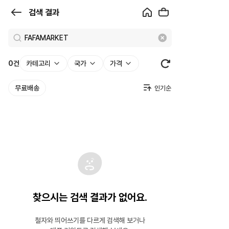
검
검색 결과
색
결
과
0
건
카테고리
국가
가격
|
무료배송
크
로
켓
찾으시는 검색 결과가 없어요.
철자와 띄어쓰기를 다르게 검색해 보거나