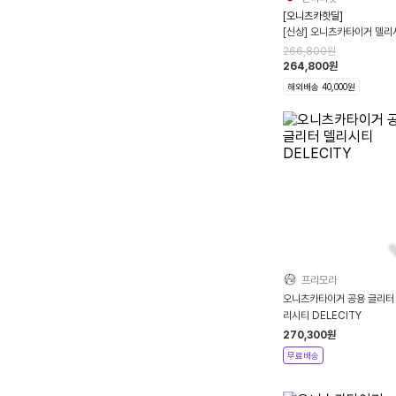
[오니츠카핫딜]
[신상] 오니츠카타이거 델리
엘 DELECITY L 3컬러
266,800
원
264,800
원
해외배송 40,000원
프리모라
오니츠카타이거 공용 글리터
리시티 DELECITY
270,300
원
무료배송