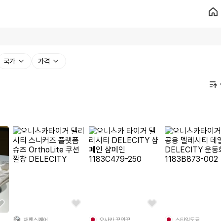
국가
가격
재팬스퀘어
오사카 꾸안꾸
스타일도쿄