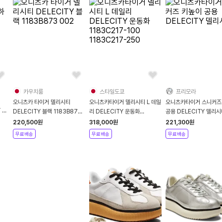
카우치룸
스타일도쿄
프리모라
오니츠카 타이거 델리시티
오니츠카타이거 델리시티 L 데일
오니츠카타이거 스니커즈
 화
DELECITY 블랙 1183B873
리 DELECITY 운동화
공용 DELECITY 델리
002
1183C217-100 1183C217-
220,500
원
318,000
원
221,300
원
250
무료배송
무료배송
무료배송