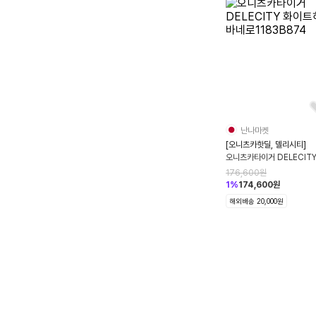
난나마켓
[오니츠카핫딜, 델리시티]
오니츠카타이거 DELECITY
이트하바네로1183B874
176,600
원
1
%
174,600
원
해외배송 20,000원