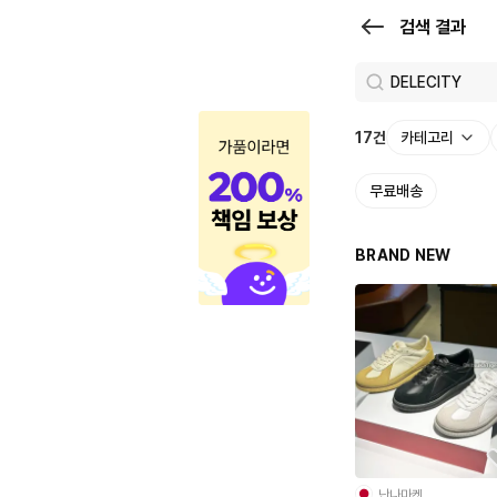
검
검색 결과
색
결
과
17
건
카테고리
|
무료배송
크
로
BRAND NEW
켓
난나마켓