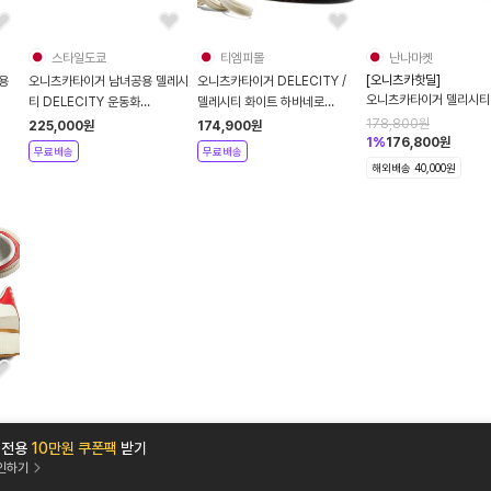
스타일도쿄
티엠피몰
난나마켓
[오니츠카핫딜]
용
오니츠카타이거 남녀공용 델레시
오니츠카타이거 DELECITY /
오니츠카타이거 델리시티
티 DELECITY 운동화
델레시티 화이트 하바네로
DELECITY 1183B941
1183B941-020
/1183B874.102
178,800
원
225,000
원
174,900
원
1
%
176,800
원
무료배송
무료배송
해외배송 40,000원
앱 전용
10만원 쿠폰팩
받기
확인하기