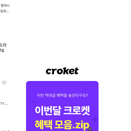
 델레시
운동화
TY 화
74