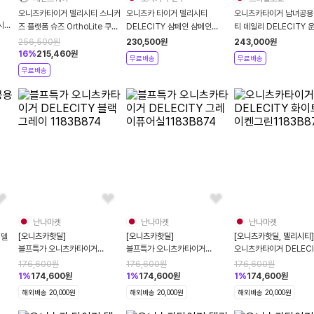
오니츠카타이거 델리시티 스니커
오니츠카 타이거 델리시티
오니츠카타이거 남녀공용
시티
즈 플랫폼 슈즈 OrthoLite 쿠션
DELECITY 샴페인 샴페인
티 데일리 DELECITY 
깔창 DELECITY
1183C479-250
1183B873-002
256,500
원
230,500
원
243,000
원
16
%
215,460
원
무료배송
무료배송
무료배송
난나마켓
난나마켓
난나마켓
[오니츠카핫딜]
[오니츠카핫딜]
[오니츠카핫딜, 델리시티]
 델
블프특가 오니츠카타이거
블프특가 오니츠카타이거
오니츠카타이거 DELECI
DELECITY 블랙그레이
DELECITY 그레이퓨어실
이트라이켄그린1183B8
176,600
원
176,600
원
176,600
원
1183B874
1183B874
1
%
174,600
원
1
%
174,600
원
1
%
174,600
원
해외배송 20,000원
해외배송 20,000원
해외배송 20,000원