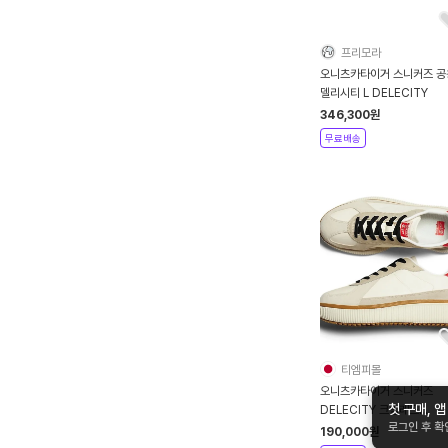
프리모라
오니츠카타이거 스니커즈 공
델리시티 L DELECITY
346,300
원
무료배송
티엠피몰
오니츠카타이거 스니커즈
첫 구매, 
DELECITY 크림레드
로그인 후 
1183B874-104
190,000
원