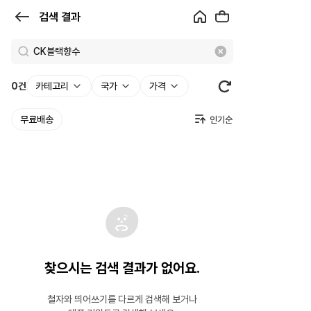
검
검색 결과
색
결
과
0
건
카테고리
국가
가격
|
무료배송
크
로
켓
찾으시는 검색 결과가 없어요.
철자와 띄어쓰기를 다르게 검색해 보거나