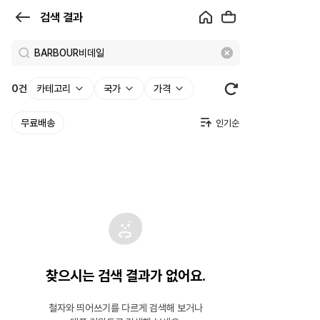
검
검색 결과
색
결
과
0
건
카테고리
국가
가격
|
무료배송
크
로
켓
찾으시는 검색 결과가 없어요.
철자와 띄어쓰기를 다르게 검색해 보거나