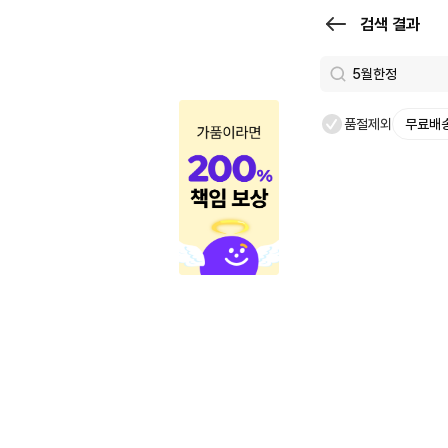
검
검색 결과
색
결
과
품절제외
무료배
|
크
로
켓