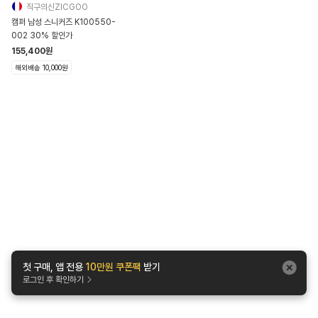
직구의신ZICGOO
캠퍼 남성 스니커즈 K100550-
002 30% 할인가
155,400
원
해외배송 10,000원
첫 구매, 앱 전용
10만원 쿠폰팩
받기
로그인 후 확인하기