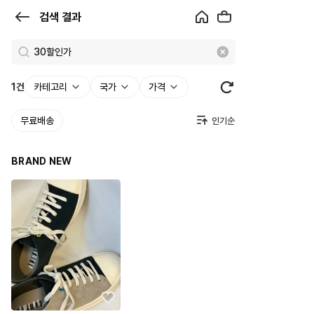
검
검색 결과
색
결
과
1
건
카테고리
국가
가격
|
무료배송
크
로
BRAND NEW
켓