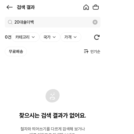
검
검색 결과
색
결
과
0
건
카테고리
국가
가격
|
무료배송
크
로
켓
찾으시는 검색 결과가 없어요.
철자와 띄어쓰기를 다르게 검색해 보거나