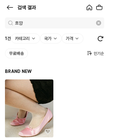
검
검색 결과
색
결
과
1
건
카테고리
국가
가격
|
무료배송
크
로
BRAND NEW
켓