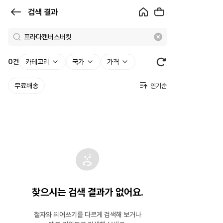
검
검색 결과
색
결
과
0
건
카테고리
국가
가격
|
무료배송
크
로
켓
찾으시는 검색 결과가 없어요.
철자와 띄어쓰기를 다르게 검색해 보거나