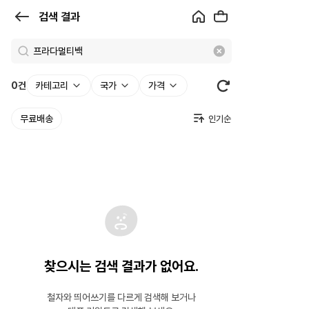
검
검색 결과
색
결
과
0
건
카테고리
국가
가격
|
무료배송
크
로
켓
찾으시는 검색 결과가 없어요.
철자와 띄어쓰기를 다르게 검색해 보거나