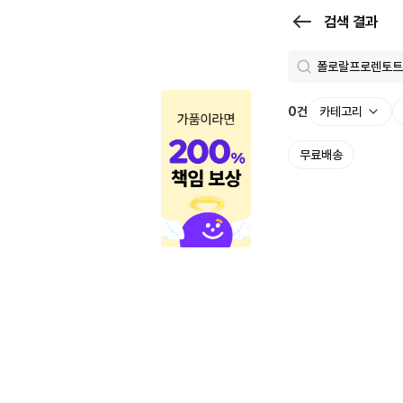
검
검색 결과
색
결
과
0
건
카테고리
|
무료배송
크
로
켓