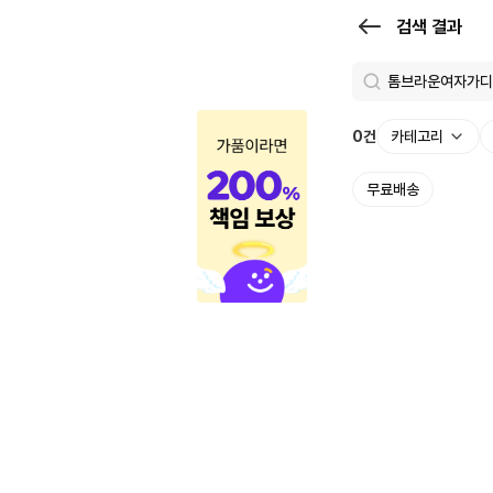
검
검색 결과
색
결
과
0
건
카테고리
|
무료배송
크
로
켓