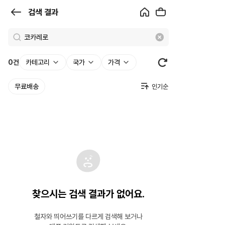
검
검색 결과
색
결
과
0
건
카테고리
국가
가격
|
무료배송
크
로
켓
찾으시는 검색 결과가 없어요.
철자와 띄어쓰기를 다르게 검색해 보거나