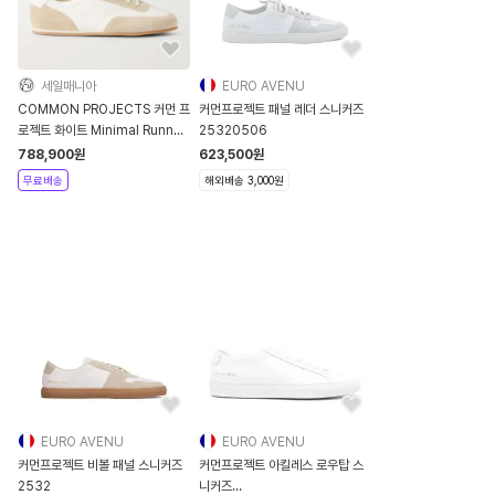
세일매니아
EURO AVENU
COMMON PROJECTS 커먼 프
커먼프로젝트 패널 레더 스니커즈
로젝트 화이트 Minimal Runner
25320506
가죽 스웨이드 스니커즈
788,900
원
623,500
원
무료배송
해외배송 3,000원
EURO AVENU
EURO AVENU
커먼프로젝트 비볼 패널 스니커즈
커먼프로젝트 아킬레스 로우탑 스
2532
니커즈