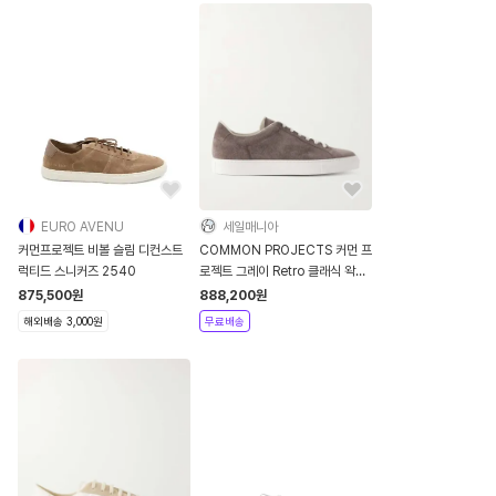
EURO AVENU
세일매니아
커먼프로젝트 비볼 슬림 디컨스트
COMMON PROJECTS 커먼 프
럭티드 스니커즈 2540
로젝트 그레이 Retro 클래식 왁스
드 스웨이드 스니커즈
875,500
원
888,200
원
해외배송 3,000원
무료배송