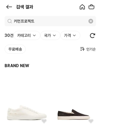
검
검색 결과
색
결
과
30
건
카테고리
국가
가격
|
무료배송
크
로
BRAND NEW
켓