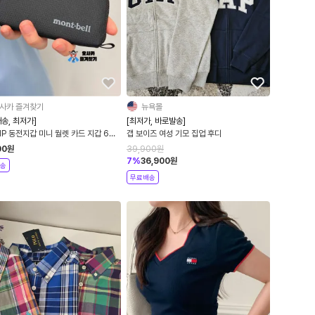
사카 즐겨찾기
뉴욕몰
송, 최저가]
[최저가, 바로발송]
IP 동전지갑 미니 월렛 카드 지갑 6컬
갭 보이즈 여성 기모 집업 후디
33373
00
원
39,900
원
7
%
36,900
원
송
무료배송