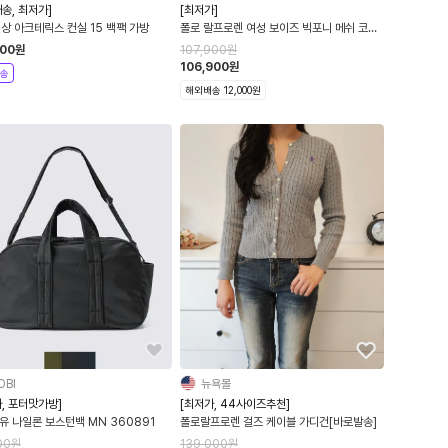
송, 최저가]
[최저가]
상 아크테릭스 컨실 15 백팩 가방
폴로 랄프로렌 여성 보이즈 빅포니 메쉬 코튼
카라 반팔티
500
원
107,900
원
106,900
원
송
해외배송 12,000원
OBI
뉴욕몰
, 포터맛가방]
[최저가, 44사이즈추천]
유 나일론 보스턴백 MN 360891
폴로랄프로렌 걸즈 케이블 가디건[바로발송]
00
원
139,000
원