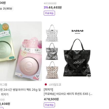
 우먼 IM6693-111
펙트에너지 / 자전거 러닝
000
원
47,900
원
3
%
46,463
원
 29,900원
무료배송
이그램
스타일도쿄
[최저가]
핀 24시간 쌩얼 파우더 팩트 26g 일
[무료배송] 바오바오 베이직 루센트 6X6 (4
티 최저가
컬러)
478,500
원
00
원
1,408
원
무료배송