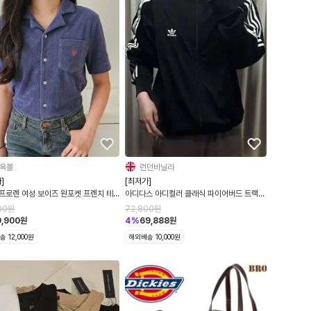
욕몰
런던바닐라
]
[최저가]
프로렌 여성 보이즈 원포켓 프렌치 테
아디다스 아디컬러 클래식 파이어버드 트랙
 반팔 셔츠
탑 블랙 IJ7058
00
원
72,800
원
9,900
원
4
%
69,888
원
 12,000원
해외배송 10,000원