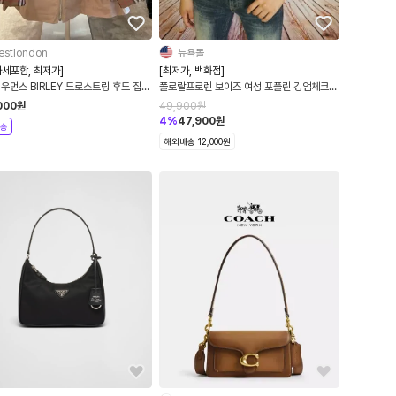
estlondon
뉴욕몰
세포함, 최저가]
[최저가, 백화점]
우먼스 BIRLEY 드로스트링 후드 집업
폴로랄프로렌 보이즈 여성 포플린 깅엄체크
RCHIVE BEIGE 80922361 [해외
반팔 셔츠 핑크 44사이즈
000
원
49,900
원
EST]
4
%
47,900
원
송
해외배송 12,000원