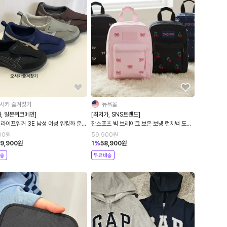
사카 즐겨찾기
뉴욕몰
, 일본위크메인]
[최저가, SNS트렌드]
 라이프워커 3E 남성 여성 워킹화 운동
잔스포츠 빅 브레이크 보온 보냉 런치백 도시
락 가방
00
원
59,900
원
9,900
원
1
%
58,900
원
송
무료배송