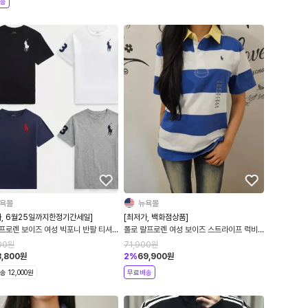
송
욕몰
뉴욕몰
가, 6월25일까지한정기간세일]
[최저가, 백화점상품]
프로렌 보이즈 여성 빅포니 반팔 티셔
폴로 랄프로렌 여성 보이즈 스트라이프 럭비
팔티 5컬러
반팔 카라티
00
원
71,900
원
8,800
원
2
%
69,900
원
 12,000원
무료배송