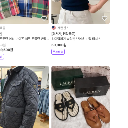
욕몰
세컨찬스
]
[최저가, 당일출고]
프로렌 여성 보이즈 체크 포플린 반팔
타미힐피거 슬림핏 브이넥 반팔 티셔츠
백화점판
00
원
59,900
원
59,500
원
무료배송
송