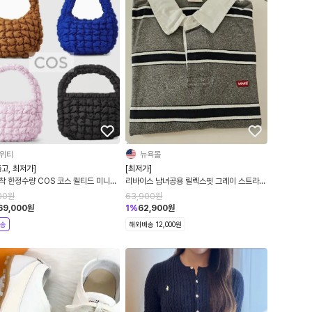
위티
뉴욕몰
고, 최저가]
[최저가]
착 한정수량 COS 코스 퀼티드 미니백
리바이스 남녀공용 릴렉스핏 그레이 스트라이
 미니 숄더백 퀼팅백 할인특가
프 클래식 럭비 카라티 긴팔티
00
원
63,900
원
69,000
원
1
%
62,900
원
송
해외배송 12,000원