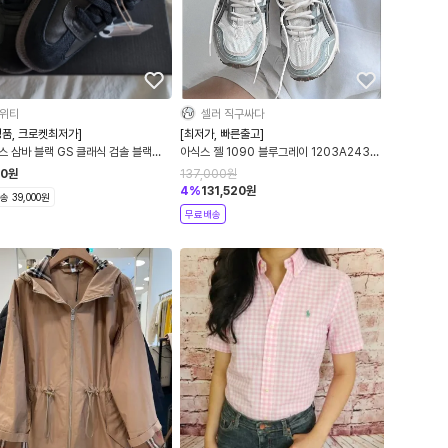
위티
셀러 직구싸다
정품, 크로켓최저가]
[최저가, 빠른출고]
 삼바 블랙 GS 클래식 검솔 블랙
아식스 젤 1090 블루그레이 1203A243-
516 여성사이즈 크로켓 최저가
021 데일리 슈즈 한정 판매
00
원
137,000
원
4
%
131,520
원
 39,000원
무료배송