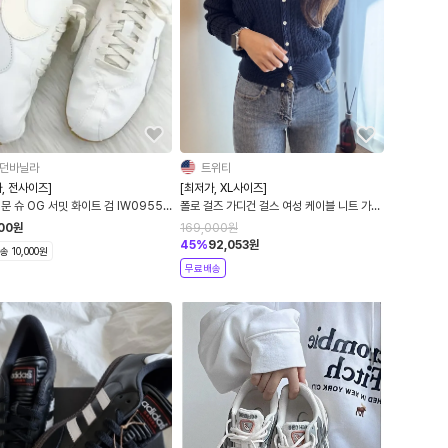
던바닐라
트위티
, 전사이즈]
[최저가, XL사이즈]
문 슈 OG 서밋 화이트 검 IW0955-
폴로 걸즈 가디건 걸스 여성 케이블 니트 가디
건 QR코드 정품 미국백화점
500
원
169,000
원
45
%
92,053
원
 10,000원
무료배송