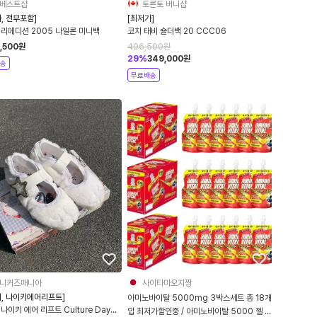
베스트샵
토론토 버니샵
, 전부포함]
[최저가]
 리에디션 2005 나일론 미니백
코치 태비 숄더백 20 CCC06
7,500
원
496,500
원
29
%
349,000
원
송
무료배송
니커즈매니아
사이타마오지짱
키, 나이키에어리프트]
아미노바이탈 5000mg 3박스세트 총 18개
나이키 에어 리프트 Culture Day
입 최저가할인중 / 아미노바이탈 5000 젤 퍼