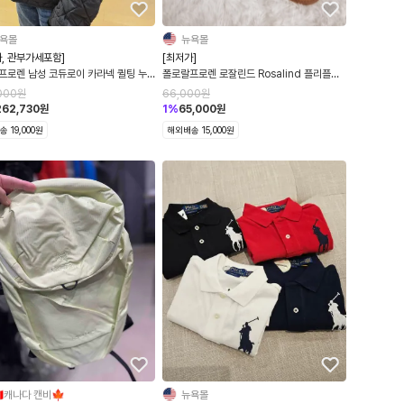
욕몰
뉴욕몰
, 관부가세포함]
[최저가]
프로렌 남성 코듀로이 카라넥 퀼팅 누
폴로랄프로렌 로잘린드 Rosalind 플리플랍
켓
쪼리 샌들 3컬러 백화점 상품 바로발송
000
원
66,000
원
262,730
원
1
%
65,000
원
 19,000원
해외배송 15,000원
🇦캐나다 캔비🍁
뉴욕몰