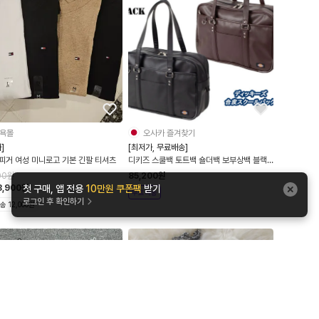
욕몰
오사카 즐겨찾기
]
[최저가, 무료배송]
피거 여성 미니로고 기본 긴팔 티셔츠
디키즈 스쿨백 토트백 숄더백 보부상백 블랙
브라운 2컬러 DK-G01
00
원
85,200
원
첫 구매, 앱 전용
10만원 쿠폰팩
받기
8,900
원
무료배송
로그인 후 확인하기
 12,000원