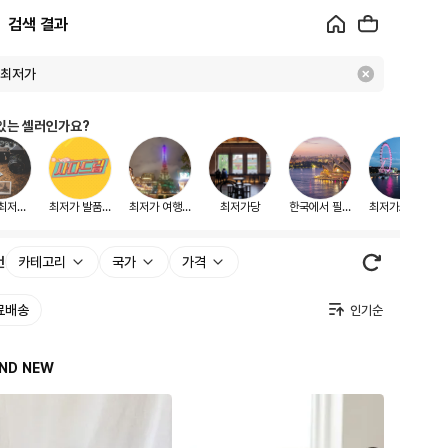
검색 결과
있는 셀러인가요?
최저가
최저가 발품마
최저가 여행순
최저가당
한국에서 필요
최저가Ai@런
구
켓
이
한 물건 최저
던
가 배송진행
건
카테고리
국가
가격
료배송
ND NEW