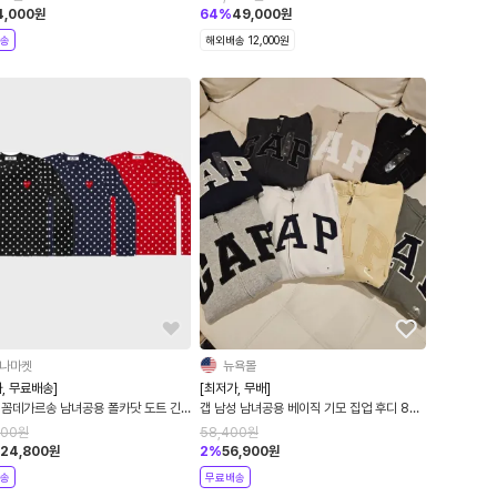
4,000
원
64
%
49,000
원
송
해외배송 12,000원
나마켓
뉴욕몰
, 무료배송]
[최저가, 무배]
 꼼데가르송 남녀공용 폴카닷 도트 긴
갭 남성 남녀공용 베이직 기모 집업 후디 8컬
셔츠 롱슬리브 레드와펜 3컬러
러 무배 바로발송
000
원
58,400
원
124,800
원
2
%
56,900
원
송
무료배송