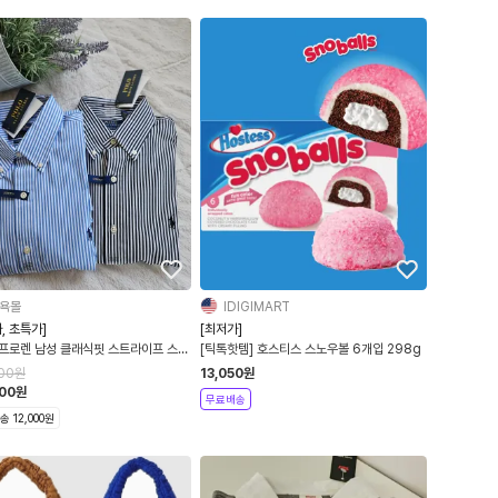
욕몰
IDIGIMART
, 초특가]
[최저가]
프로렌 남성 클래식핏 스트라이프 스트
[틱톡핫템] 호스티스 스노우볼 6개입 298g
포플린 셔츠
000
원
13,050
원
000
원
무료배송
 12,000원