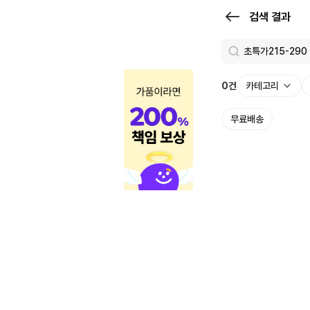
검
검색 결과
색
결
과
0
건
카테고리
|
무료배송
크
로
켓