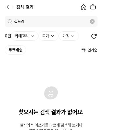
검
검색 결과
색
결
과
0
건
카테고리
국가
가격
|
무료배송
크
로
켓
찾으시는 검색 결과가 없어요.
철자와 띄어쓰기를 다르게 검색해 보거나