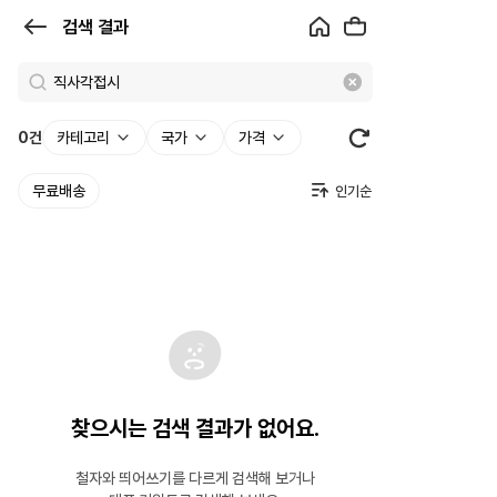
검
검색 결과
색
결
과
0
건
카테고리
국가
가격
|
무료배송
크
로
켓
찾으시는 검색 결과가 없어요.
철자와 띄어쓰기를 다르게 검색해 보거나