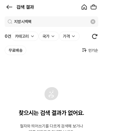
검
검색 결과
색
결
과
0
건
카테고리
국가
가격
|
무료배송
크
로
켓
찾으시는 검색 결과가 없어요.
철자와 띄어쓰기를 다르게 검색해 보거나