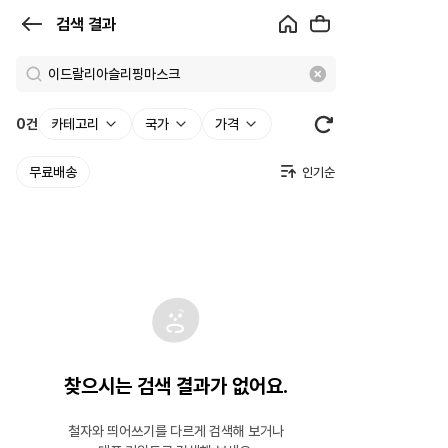
검
검색 결과
색
결
과
0
건
카테고리
국가
가격
|
무료배송
크
로
켓
찾으시는 검색 결과가 없어요.
철자와 띄어쓰기를 다르게 검색해 보거나