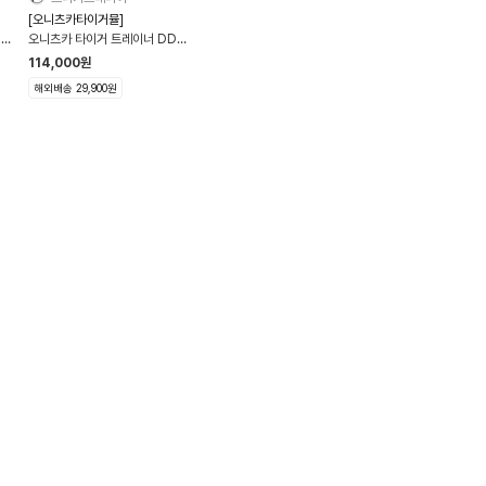
[오니츠카타이거뮬]
리퍼
오니츠카 타이거 트레이너 DD
 샌
Sabot 2color 1183C087-
114,000
원
201 1183C087-200
해외배송 29,900원