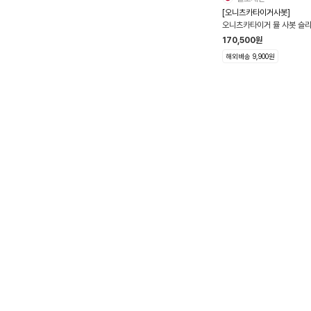
[오니츠카타이거사봇]
오니츠카타이거 뮬 사봇 슬
멕시코 66 슬립온 여름 신발
170,500
원
들 12컬러 1183C123
해외배송 9,900원