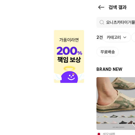
검
검색 결과
색
결
과
2
건
카테고리
|
무료배송
크
로
BRAND NEW
켓
셀모재팬