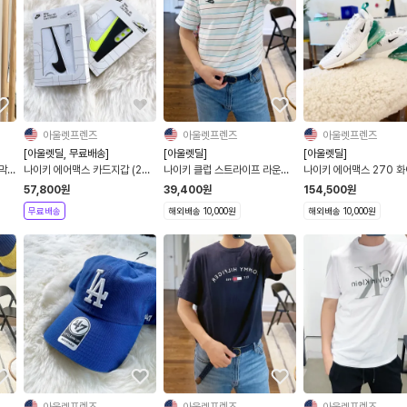
아울렛프렌즈
아울렛프렌즈
아울렛프렌즈
[아울렛딜, 무료배송]
[아울렛딜]
[아울렛딜]
람막이
나이키 에어맥스 카드지갑 (2컬
나이키 클럽 스트라이프 라운드
나이키 에어맥스 270 화
러)
넥 티셔츠 남녀공용
린 AH6789-125 여성
57,800
원
39,400
원
154,500
원
무료배송
해외배송 10,000원
해외배송 10,000원