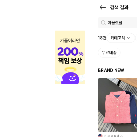
검
검색 결과
색
결
과
18
건
카테고리
|
무료배송
크
로
BRAND NEW
켓
아울렛프렌즈