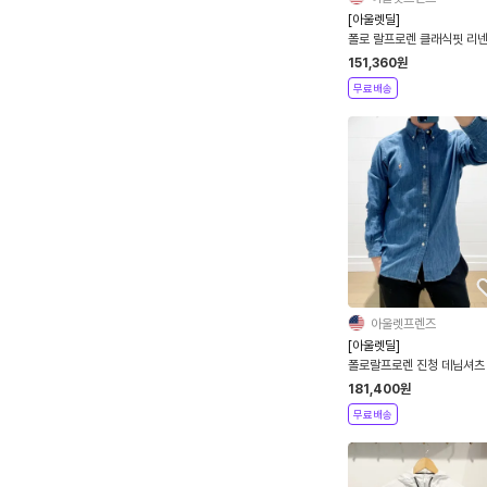
[아울렛딜]
폴로 랄프로렌 클래식핏 리
츠 남녀공용 2컬러
151,360
원
무료배송
아울렛프렌즈
[아울렛딜]
폴로랄프로렌 진청 데님셔츠
녀공용
181,400
원
무료배송