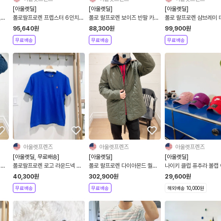
[아울렛딜]
[아울렛딜]
[아울렛딜]
넨셔
폴로랄프로렌 프렙스터 6인치
폴로 랄프로렌 보이즈 반팔 카라
폴로 랄프로렌 샴브레이 
반바지 남녀공용
티셔츠 남녀공용
츠 빅키즈 보이즈 2컬러
95,640
원
88,300
원
99,900
원
무료배송
무료배송
무료배송
아울렛프렌즈
아울렛프렌즈
아울렛프렌즈
[아울렛딜, 무료배송]
[아울렛딜]
[아울렛딜]
 남
폴로랄프로렌 로고 라운드넥 티
폴로 랄프로렌 다이아몬드 퀄팅
나이키 클럽 퓨추라 볼캡
셔츠 남녀공용
양면 누빔 트렌치 자켓 남녀공용
자 7컬러
40,300
원
302,900
원
29,600
원
무료배송
무료배송
해외배송 10,000원