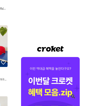
데님셔
 야구모