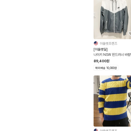
아울렛프렌즈
[아울렛딜]
나이키 NSW 윈드러너 바
자켓
89,400
원
해외배송 10,000원