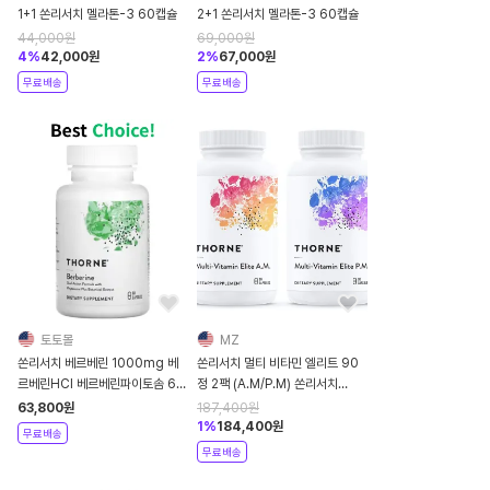
1+1 쏜리서치 멜라톤-3 60캡슐
2+1 쏜리서치 멜라톤-3 60캡슐
44,000
원
69,000
원
4
%
42,000
원
2
%
67,000
원
무료배송
무료배송
토토몰
MZ
쏜리서치 베르베린 1000mg 베
쏜리서치 멀티 비타민 엘리트 90
르베린HCI 베르베린파이토솜 60
정 2팩 (A.M/P.M) 쏜리서치
캡슐 x 1통
Multi-Vitamin Elite - Daily
63,800
원
187,400
원
Nutritional Su
1
%
184,400
원
무료배송
무료배송