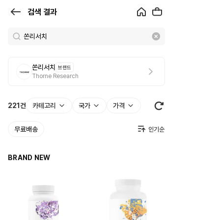
검
검색 결과
색
결
과
쏜리서치
브랜드
|
Thorne Research
크
로
221
건
카테고리
국가
가격
켓
무료배송
BRAND NEW