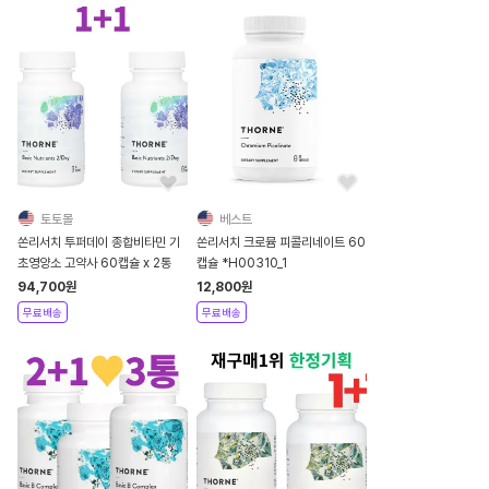
토토몰
베스트
쏜리서치 투퍼데이 종합비타민 기
쏜리서치 크로뮴 피콜리네이트 60
초영양소 고약사 60캡슐 x 2통
캡슐 *H00310_1
94,700
원
12,800
원
무료배송
무료배송