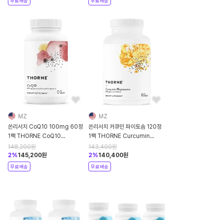
무료배송
무료배송
MZ
MZ
쏜리서치 CoQ10 100mg 60정
쏜리서치 커큐민 파이토솜 120정
1팩 THORNE CoQ10
1팩 THORNE Curcumin
Formerly Q-Best 100 -
Phytosome 500 mg Meriva
148,200
원
143,400
원
100mg Optimally Ab
- Sustained Rel
2
%
145,200
원
2
%
140,400
원
무료배송
무료배송