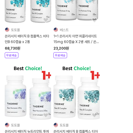
토토몰
베스트
쏜리서치 베이직 B 컴플렉스 비타
1+1 쏜리서치 아연 피콜리네이트
민B 60캡슐 x 2통
15mg 60캡슐 X 2병 세트 / 쏜리
서치 아연*H00100_2
68,730
원
23,200
원
무료배송
무료배송
토토몰
토토몰
쏜리서치 베이직 뉴트리언트 투퍼
쏜리서치 베이직 B 컴플렉스 티아