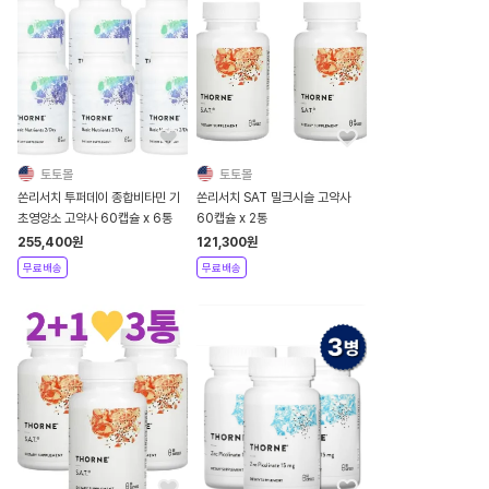
토토몰
토토몰
쏜리서치 투퍼데이 종합비타민 기
쏜리서치 SAT 밀크시슬 고약사
초영양소 고약사 60캡슐 x 6통
60캡슐 x 2통
255,400
원
121,300
원
무료배송
무료배송