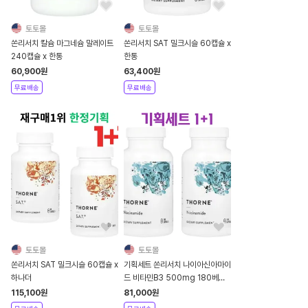
토토몰
토토몰
쏜리서치 칼슘 마그네슘 말레이트
쏜리서치 SAT 밀크시슬 60캡슐 x
240캡슐 x 한통
한통
60,900
원
63,400
원
무료배송
무료배송
토토몰
토토몰
쏜리서치 SAT 밀크시슬 60캡슐 x
기획세트 쏜리서치 나이아신아마이
하나더
드 비타민B3 500mg 180베지
캡슐 x 2개
115,100
원
81,000
원