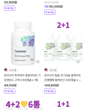
20,900
원
163,000
원
1
%
161,000
원
무료배송
무료배송
토토몰
토토몰
쏜리서치 투퍼데이 종합비타민 기
쏜리서치 칼슘 마그네슘 말레이트
초영양소 고약사 60캡슐 x 1통
쏜땡땡땡 말레인산 240캡슐 x 3
통
49,100
원
149,500
원
무료배송
무료배송