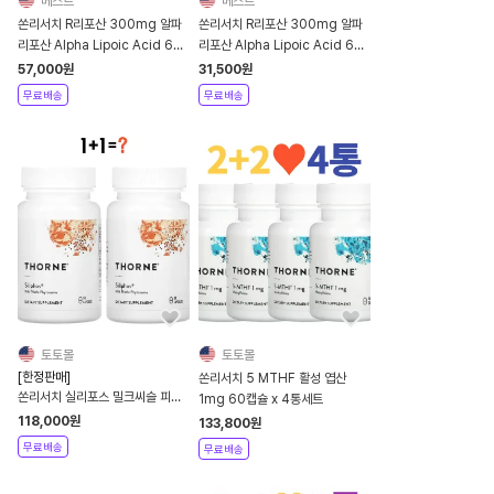
베스트
베스트
쏜리서치 R리포산 300mg 알파
쏜리서치 R리포산 300mg 알파
리포산 Alpha Lipoic Acid 60
리포산 Alpha Lipoic Acid 60
캡슐 *H00021_2
캡슐 *H00021_1
57,000
원
31,500
원
무료배송
무료배송
토토몰
토토몰
[한정판매]
쏜리서치 5 MTHF 활성 엽산
쏜리서치 실리포스 밀크씨슬 피토
1mg 60캡슐 x 4통세트
솜 90캡슐 x 2개세트
118,000
원
133,800
원
무료배송
무료배송