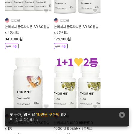
토토몰
토토몰
쏜리서치 글루타치온 SR 60캡슐
쏜리서치 글루타치온 SR 60캡슐
x 4통세트
x 2통세트
343,300
원
172,100
원
무료배송
무료배송
첫 구매, 앱 전용
10만원 쿠폰팩
받기
토토몰
토토몰
로그인 후 확인하기
쏜리서치 글루타치온 SR 60캡슐
쏜리서치 D1000 비타민D3
x 1통
1000IU 90캡슐 x 2통세트