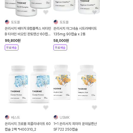
토토몰
토토몰
쏜리서치 베이직 B컴플렉스 비타민
쏜리서치 마그네슘 시트라메이트
B 티아민 비오틴 판토텐산 60캡슐
135mg 90캡슐 x 2통
x 3통
99,800
원
58,000
원
무료배송
무료배송
베스트
USMK
쏜리서치 크로뮴 피콜리네이트 60
1+1 쏜리서치 피마자 운데실렌산
캡슐 2팩 *H00310_2
SF722 250캡슐