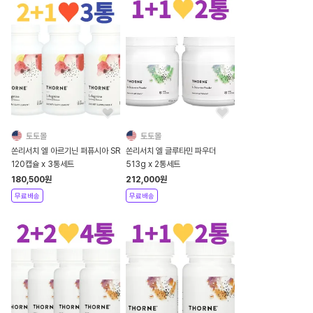
토토몰
토토몰
쏜리서치 엘 아르기닌 퍼퓨시아 SR
쏜리서치 엘 글루타민 파우더
120캡슐 x 3통세트
513g x 2통세트
180,500
원
212,000
원
무료배송
무료배송