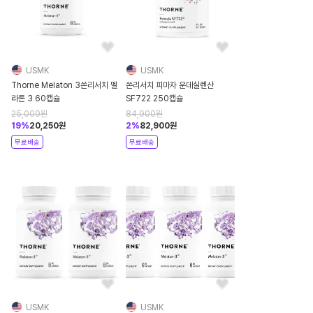
USMK
USMK
Thorne Melaton 3쏜리서치 멜
쏜리서치 피마자 운데실렌산
라톤 3 60캡슐
SF722 250캡슐
25,000
원
84,900
원
19
%
20,250
원
2
%
82,900
원
무료배송
무료배송
USMK
USMK