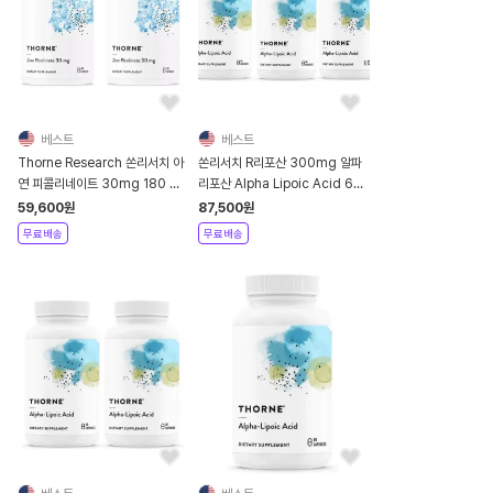
베스트
베스트
Thorne Research 쏜리서치 아
쏜리서치 R리포산 300mg 알파
연 피콜리네이트 30mg 180 캡
리포산 Alpha Lipoic Acid 60
슐 *H00173_2
캡슐 *H00021_3
59,600
원
87,500
원
무료배송
무료배송