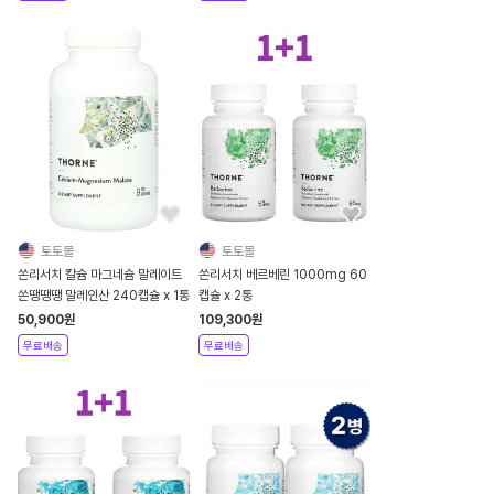
토토몰
토토몰
쏜리서치 칼슘 마그네슘 말레이트
쏜리서치 베르베린 1000mg 60
쏜땡땡땡 말레인산 240캡슐 x 1통
캡슐 x 2통
50,900
원
109,300
원
무료배송
무료배송