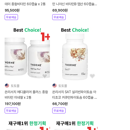
데이 종합비타민 60캡슐 x 2통
민 니아신 비타민B 엽산 60캡슐 x
2통
95,500
원
69,900
원
무료배송
무료배송
토토몰
토토몰
쏜리서치 메디클리어 플러스 종합
쏜리서치 SAT 실리빈파이토솜 아
비타민 미네랄 x 2통
티초코 커큐민파이토솜 60캡슐 x
1통
197,100
원
66,700
원
무료배송
무료배송