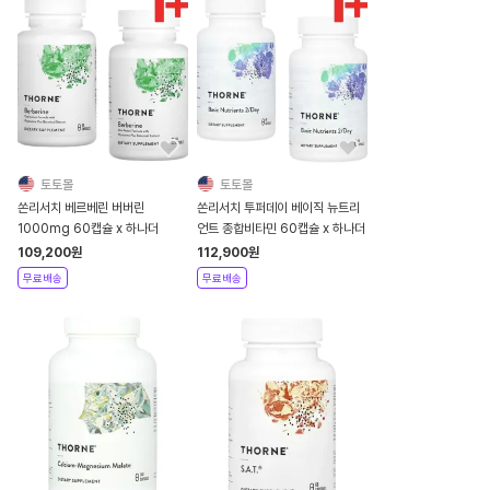
토토몰
토토몰
쏜리서치 베르베린 버버린
쏜리서치 투퍼데이 베이직 뉴트리
1000mg 60캡슐 x 하나더
언트 종합비타민 60캡슐 x 하나더
109,200
원
112,900
원
무료배송
무료배송