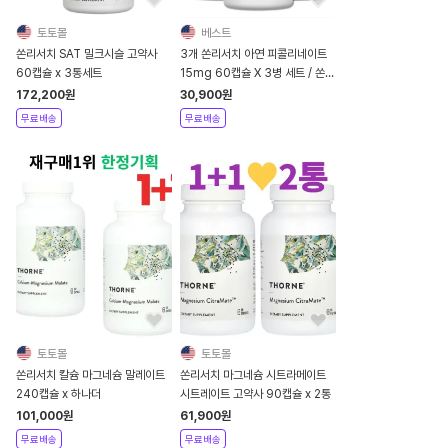
토토몰
베스트
쏜리서치 SAT 밀크시슬 고약사
3개 쏜리서치 아연 피콜리네이트
60캡슐 x 3통세트
15mg 60캡슐 X 3병 세트 / 쏜리
서치 아연*H00100_3
172,200
원
30,900
원
무료배송
무료배송
토토몰
토토몰
쏜리서치 칼슘 마그네슘 말레이트
쏜리서치 마그네슘 시트라메이트
240캡슐 x 하나더
시트레이트 고약사 90캡슐 x 2통
101,000
원
61,900
원
무료배송
무료배송