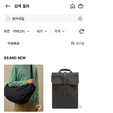
검
검색 결과
색
결
과
9
건
카테고리
국가
가격
|
무료배송
크
로
BRAND NEW
켓