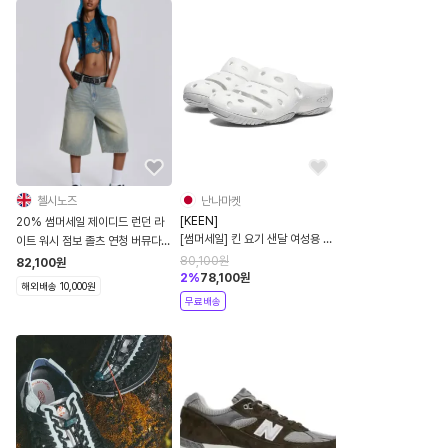
첼시노즈
난나마켓
[KEEN]
20% 썸머세일 제이디드 런던 라
[썸머세일] 킨 요기 샌달 여성용 화
이트 워시 점보 졸츠 연청 버뮤다팬
이트
츠 7부 바지 JWL3819
80,100
원
82,100
원
2
%
78,100
원
해외배송 10,000원
무료배송