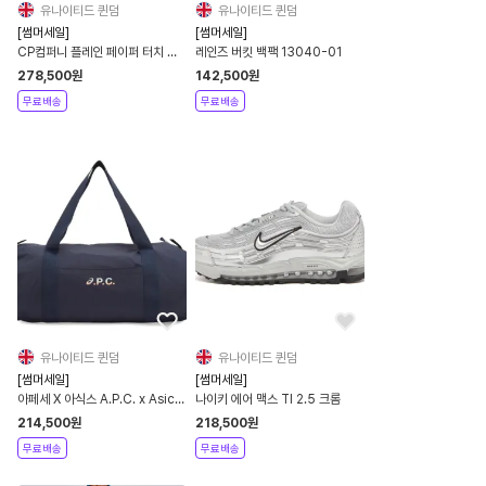
유나이티드 퀸덤
유나이티드 퀸덤
[썸머세일]
[썸머세일]
CP컴퍼니 플레인 페이퍼 터치 숄
레인즈 버킷 백팩 13040-01
더백 메신저 백
278,500
원
142,500
원
무료배송
무료배송
유나이티드 퀸덤
유나이티드 퀸덤
[썸머세일]
[썸머세일]
아페세 X 아식스 A.P.C. x Asics
나이키 에어 맥스 Tl 2.5 크롬
짐 백
214,500
원
218,500
원
무료배송
무료배송