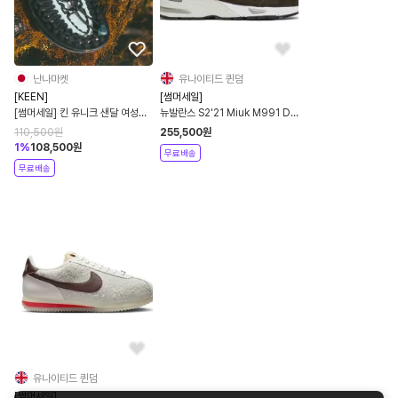
난나마켓
유나이티드 퀸덤
[KEEN]
[썸머세일]
[썸머세일] 킨 유니크 샌달 여성용
뉴발란스 S2'21 Miuk M991 D
3컬러
07 2컬러
110,500
원
255,500
원
1
%
108,500
원
무료배송
무료배송
유나이티드 퀸덤
[썸머세일]