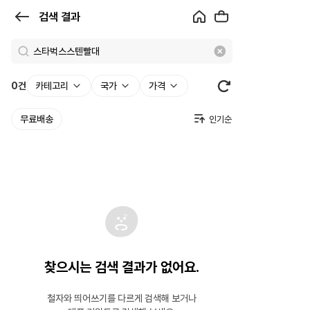
검
검색 결과
색
결
과
0
건
카테고리
국가
가격
|
무료배송
크
로
켓
찾으시는 검색 결과가 없어요.
철자와 띄어쓰기를 다르게 검색해 보거나