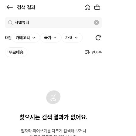
검
검색 결과
색
결
과
0
건
카테고리
국가
가격
|
무료배송
크
로
켓
찾으시는 검색 결과가 없어요.
철자와 띄어쓰기를 다르게 검색해 보거나