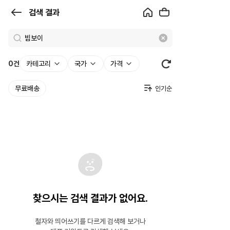
검
검색 결과
색
결
과
0
건
카테고리
국가
가격
|
무료배송
크
로
켓
찾으시는 검색 결과가 없어요.
철자와 띄어쓰기를 다르게 검색해 보거나