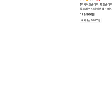
[빅사이즈숄더백, 편한숄더백
룰루레몬 시티 에센셜 오버
즈 숄더백 18L
179,500
원
해외배송 20,000원