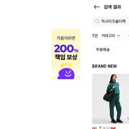
검
검색 결과
색
결
과
1
건
카테고리
|
무료배송
크
로
BRAND NEW
켓
🏅캐구마🇨🇦