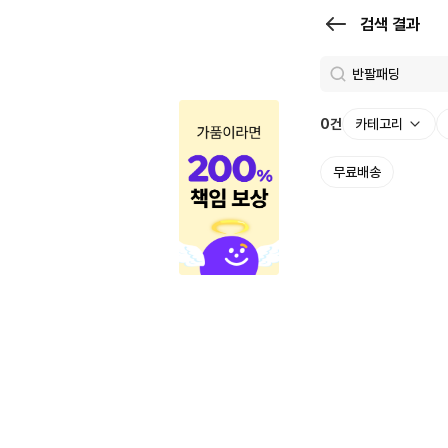
검
검색 결과
색
결
과
0
건
카테고리
|
무료배송
크
로
켓