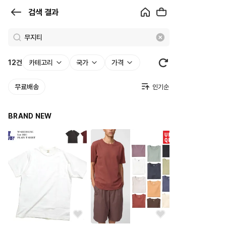
검
검색 결과
색
결
과
12
건
카테고리
국가
가격
|
무료배송
크
로
BRAND NEW
켓