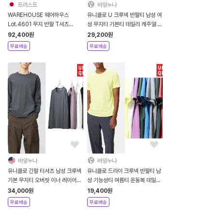
트러스트
바잉누나
WAREHOUSE 웨어하우스
유니클로 U 크루넥 반팔티 남성 여
Lot.4601 무지 반팔 T셔츠
성 무지티 기본티 데일리 캐주얼 빅
3Color
사이즈 티셔츠
92,400
원
29,200
원
무료배송
무료배송
바잉누나
바잉누나
유니클로 긴팔 티셔츠 남성 크루넥
유니클로 드라이 크루넥 반팔티 남
기본 무지티 오버핏 이너 레이어드
성 기능성티 여름티 운동복 데일리
데일리 간절기 상의
무지티 빅사이즈
34,000
원
19,400
원
무료배송
무료배송