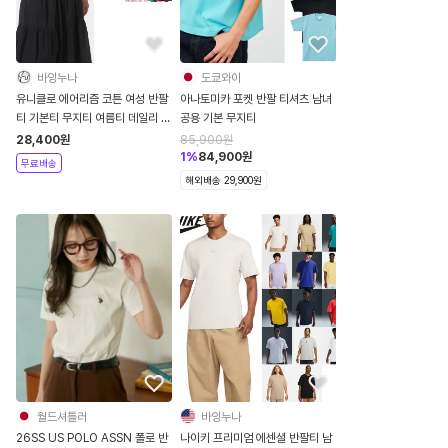
바잉누나
도쿄와이
유니클로 에어리즘 코튼 여성 반팔
아나토미카 포켓 반팔 티셔츠 남녀
티 기본티 무지티 여름티 데일리 출
공용 기본 무지티
근룩 빅사이즈 기능성티
28,400
원
85,900
원
1
%
84,900
원
무료배송
해외배송 29,900원
월드셔틀러
바잉누나
26SS US POLO ASSN 폴로 반
나이키 프리미엄 에센셜 반팔티 남