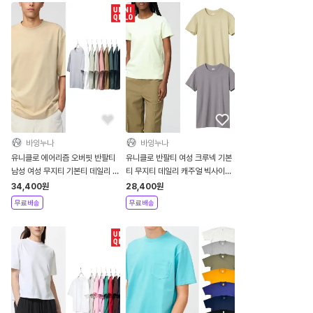
바잉누나
바잉누나
유니클로 에어리즘 오버핏 반팔티
유니클로 반팔티 여성 크루넥 기본
남성 여성 무지티 기본티 데일리 캐
티 무지티 데일리 캐주얼 빅사이즈
주얼 빅사이즈 티셔츠
여름 티셔츠
34,400
원
28,400
원
무료배송
무료배송