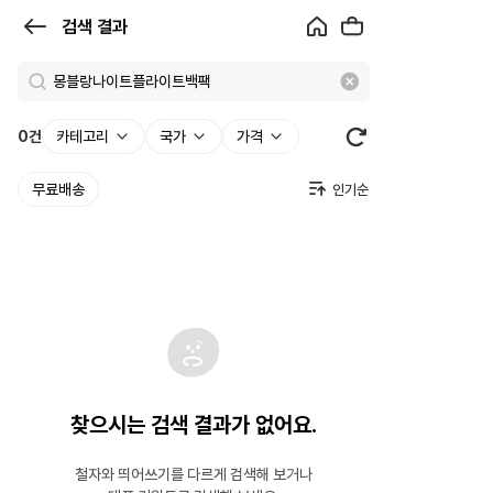
검
검색 결과
색
결
과
0
건
카테고리
국가
가격
|
무료배송
크
로
켓
찾으시는 검색 결과가 없어요.
철자와 띄어쓰기를 다르게 검색해 보거나