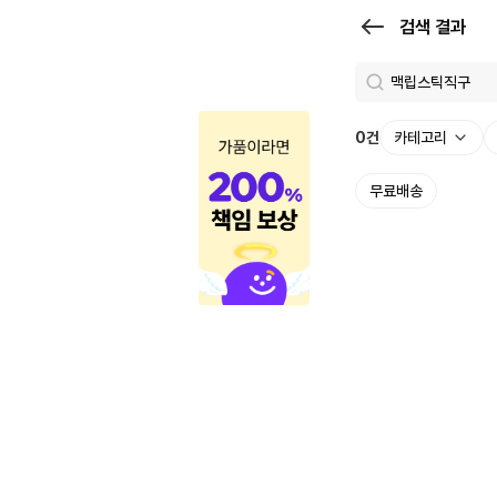
검
검색 결과
색
결
과
0
건
카테고리
|
무료배송
크
로
켓