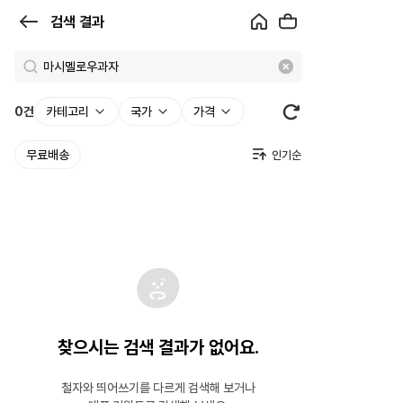
검
검색 결과
색
결
과
0
건
카테고리
국가
가격
|
무료배송
크
로
켓
찾으시는 검색 결과가 없어요.
철자와 띄어쓰기를 다르게 검색해 보거나