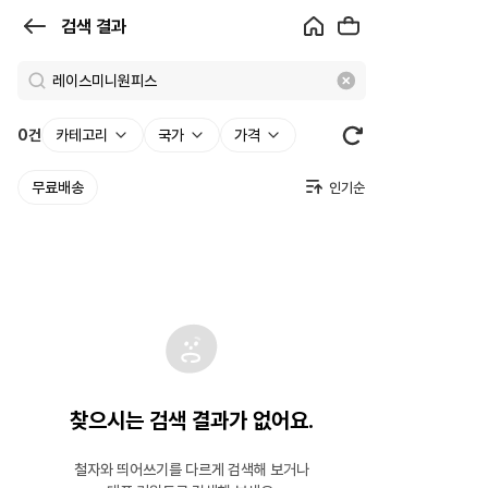
검
검색 결과
색
결
과
0
건
카테고리
국가
가격
|
무료배송
크
로
켓
찾으시는 검색 결과가 없어요.
철자와 띄어쓰기를 다르게 검색해 보거나