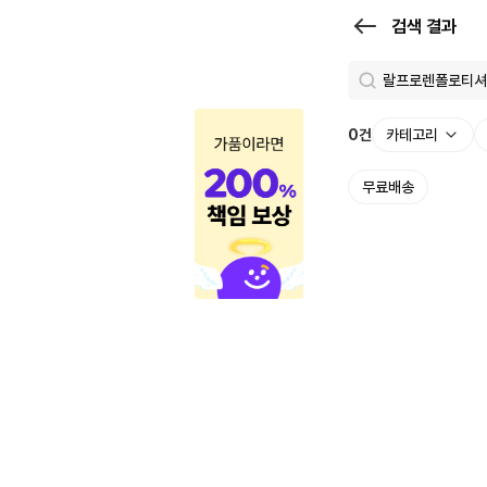
검
검색 결과
색
결
과
0
건
카테고리
|
무료배송
크
로
켓