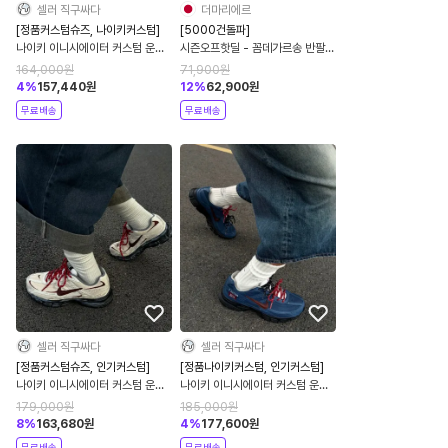
셀러 직구싸다
더마리에르
[정품커스텀슈즈, 나이키커스텀]
[5000건돌파]
나이키 이니시에이터 커스텀 운동
시즌오프핫딜 - 꼼데가르송 반팔티
화 공용 IO7609-101
4종 레드와펜 블랙와펜 골드와펜
164,000
원
71,900
원
더블와펜 남녀공용
4
%
157,440
원
12
%
62,900
원
무료배송
무료배송
셀러 직구싸다
셀러 직구싸다
[정품커스텀슈즈, 인기커스텀]
[정품나이키커스텀, 인기커스텀]
나이키 이니시에이터 커스텀 운동
나이키 이니시에이터 커스텀 운동
화 공용 IO7609-101
화 공용 딥 블 IO7609-101
179,000
원
185,000
원
8
%
163,680
원
4
%
177,600
원
무료배송
무료배송