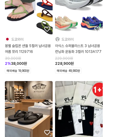
도쿄와이
도쿄와이
몽벨 슬립온 샌들 5컬러 남녀공용
아식스 슈퍼블라스트 3 남녀공용
여름 쪼리 1129716
런닝화 운동화 3컬러 1013A177
39,000
원
229,900
원
2
%
38,000
원
228,900
원
해외배송 19,900원
해외배송 49,900원