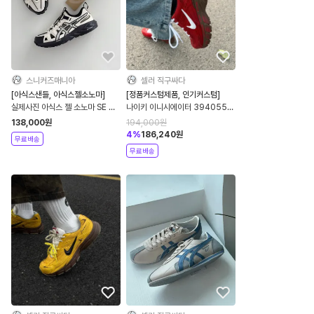
스니커즈매니아
셀러 직구싸다
[아식스샌들, 아식스젤소노마]
[정품커스텀제품, 인기커스텀]
실제사진 아식스 젤 소노마 SE 크
나이키 이니시에이터 394055-
림 블랙 공용 1203A670-202
100 레드 공용
138,000
원
194,000
원
4
%
186,240
원
무료배송
무료배송