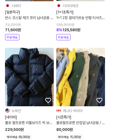
사레이
더마리에르
[일본직구]
[1+1초특가]
반스 코스탈 체크 쪼리 남녀공용 블
1+1 2장 꼼데가르송 반팔 티셔츠
랙 슬리퍼 V5131 CHK
남녀공용 2026 ver. 꼼데 반팔
72,200
원
136,500
원
71,600
원
8
%
125,580
원
무료배송
무료배송
뉴욕인
캐나다 빅마마
[네이비]
[시즌특가]
폴로 랄프로렌 리틀보이즈 빅 보이
폴로랄프로렌 반집업 남녀공용 / 남
즈 여성공용 발수 650필 파워 다
성 빅사이즈 하프집업 9종
229,500
원
80,000
원
운 오리털 패딩 자켓 점퍼
해외배송 69,000원
해외배송 15,000원