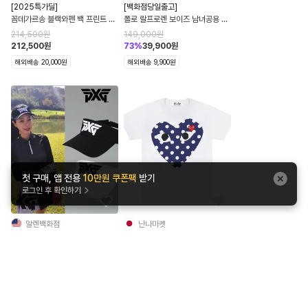
[2025특가딜]
[백화점당일출고]
꼼데가르송 블랙와펜 백 프린트 져
폴로 랄프로렌 보이즈 남녀공용 멀
지 트랙탑 남녀공용 AX-T256
티 포니 코튼 옥스포드 반팔 셔츠
214,500
원
149,000
원
[꼼데 인기상품 모음]
212,500
원
73
%
39,900
원
해외배송 20,000원
해외배송 9,900원
첫 구매, 앱 전용
10만원 쿠폰팩
받기
로그인 후 확인하기
알렌백화점
난나마켓
[핫딜]
PXG 피엑스지 남녀공용 스포츠 썬
꼼데가르송 반팔티 퍼틀도트 남녀
캡 바이저 골프모자
공용 AX-T234-051
200,000
원
46,300
원
52
%
95,903
원
3
%
44,911
원
해외배송 20,000원
국내배송 3,000원