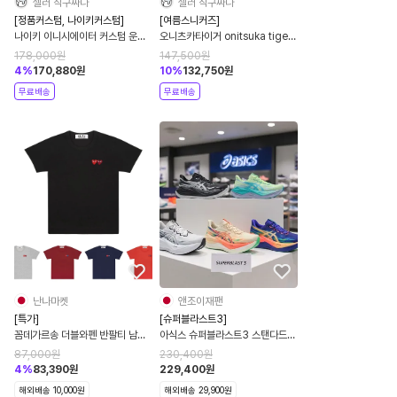
셀러 직구싸다
셀러 직구싸다
[정품커스텀, 나이키커스텀]
[여름스니커즈]
나이키 이니시에이터 커스텀 운동
오니츠카타이거 onitsuka tiger
화 공용 옐로우 IO7609-101
런스파크 크림 라이트 블루 공용 7
178,000
원
147,500
원
컬러 1183B480-250
4
%
170,880
원
10
%
132,750
원
무료배송
무료배송
난나마켓
앤조이재팬
[특가]
[슈퍼블라스트3]
꼼데가르송 더블와펜 반팔티 남녀
아식스 슈퍼블라스트3 스탠다드
공용 5컬러 쇼핑백 AX-T226-
런닝화 카본 레이싱화 남녀공용
87,000
원
230,400
원
051
1013A177
4
%
83,390
원
229,400
원
해외배송 10,000원
해외배송 29,900원