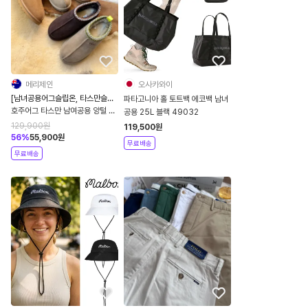
메리제인
오사카와이
[남녀공용어그슬립온, 타스만슬리
파타고니아 홀 토트백 에코백 남녀
퍼]
호주어그 타스만 남여공용 양털 슬
공용 25L 블랙 49032
립온 어그슬리퍼
129,900
원
119,500
원
56
%
55,900
원
무료배송
무료배송