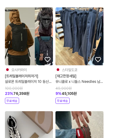
오사카와이
스타일도쿄
[트레일블레이저최저가]
[재고한정세일]
살로몬 트레일블레이저 10 등산가
유니클로 x 니들스 Needles 남녀
방 배낭 백팩 남녀공용 블랙
공용 플리스 와이드 팬츠 데일리 와
100,000
원
49,900
원
LC2182900
이드핏 바지 483979
23
%
76,398
원
9
%
45,105
원
무료배송
무료배송