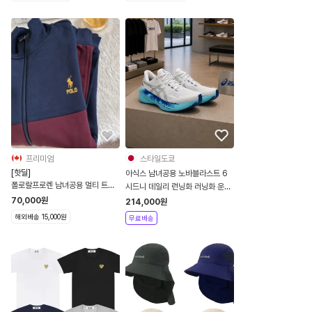
프리미엄
스타일도쿄
[핫딜]
아식스 남녀공용 노바블라스트 6
폴로랄프로렌 남녀공용 멀티 트레
시드니 데일리 런닝화 러닝화 운동
이닝 블럭 집업 자켓
화 1013A212-100
70,000
원
214,000
원
해외배송 15,000원
무료배송