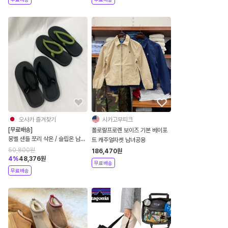
오사카 즐겨찾기
시카고부띠크
[무료배송]
폴로랄프로렌 보이즈 기본 베이포
몽벨 샌들 쪼리 삭온 / 슬립온 남녀
트 캐주얼자켓 남녀공용
공용 여름 스트랩 슬리퍼
50,800
원
186,470
원
4
%
48,376
원
무료배송
무료배송