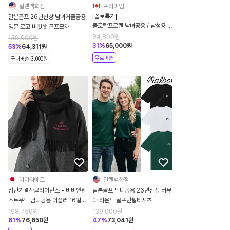
알렌백화점
프리미엄
[폴로특가]
말본골프 26년신상 남녀커플공용
폴로랄프로렌 남녀공용 / 남성용 카
영문 로고 버킷햇 골프모자
고 9인치 스트레치 반바지
94,800
원
139,000
원
31
%
65,000
원
53
%
64,311
원
무료배송
국내배송 3,000원
더마리에르
알렌백화점
상반기결산클리어런스 - 비비안웨
말본골프 남녀공용 26년신상 버뮤
스트우드 남녀공용 머플러 16컬러
다 라운드 골프반팔티셔츠
81030007 W00Q7
198,750
원
139,000
원
61
%
76,650
원
47
%
73,041
원