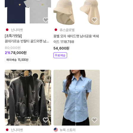
난나마켓
츄스글로벌
[초특가핫딜]
몽벨 모자 쉐이드햇 남녀공용 넥쉐
꼼데가르송 반팔티 골드와펜 남녀
이드 1118788
공용 4컬러
80,000
원
54,600
원
2
%
78,000
원
무료배송
해외배송 15,000원
난나마켓
뉴욕 스토리