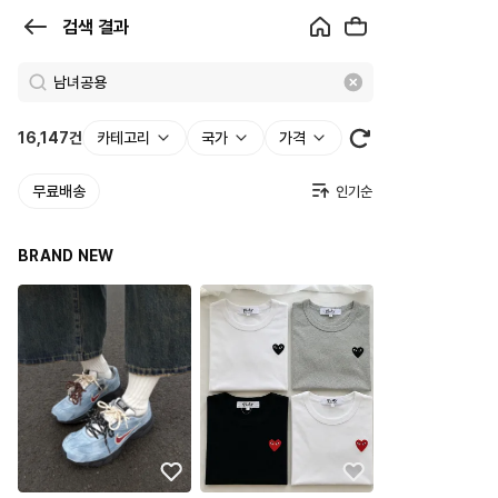
검
검색 결과
색
결
과
16,147
건
카테고리
국가
가격
|
무료배송
크
로
BRAND NEW
켓