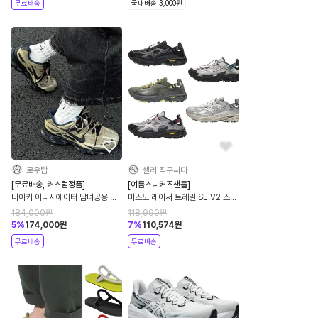
무료배송
국내배송 3,000원
로우탑
셀러 직구싸다
[무료배송, 커스텀정품]
[여름스니커즈샌들]
나이키 이니시에이터 남녀공용 커
미즈노 레이서 트레일 SE V2 스니
스텀 정품 제품
커즈 샌들 공용 5컬러
184,000
원
118,990
원
D1GH261201 D1GH2613
5
%
174,000
원
7
%
110,574
원
D1GH261204 D1GH261205
무료배송
무료배송