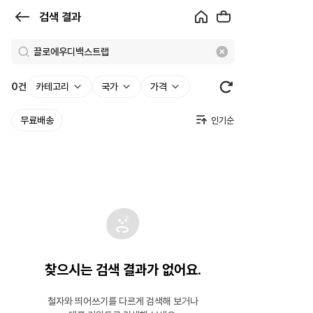
검
검색 결과
색
결
과
0
건
카테고리
국가
가격
|
무료배송
크
로
켓
찾으시는 검색 결과가 없어요.
철자와 띄어쓰기를 다르게 검색해 보거나