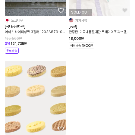
SOLD OUT
도쿄나무
가지서랍
[국내품절대란]
[품절]
아식스 하이퍼싱크 3컬러 1203A879-021
한정판, 미국내품절대란 트레이더조 파스텔
1203A879-020 1203A879-100
컨버스 에코백 4가지 컬러
125,500
원
18,000
원
3
%
121,735
원
해외배송 10,000원
무료배송