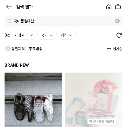
검
검색 결과
색
결
과
3
건
카테고리
국가
가격
|
품절제외
무료배송
크
로
BRAND NEW
켓