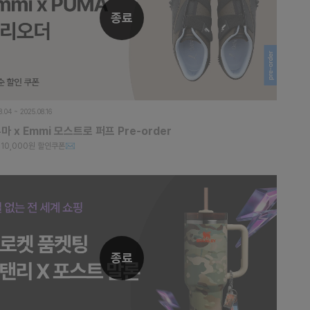
종료
8.04 ~ 2025.08.16
마 x Emmi 모스트로 퍼프 Pre-order
10,000원 할인쿠폰✉️
종료