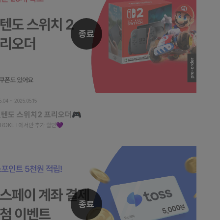
종료
5.04 ~ 2025.05.15
닌텐도 스위치2 프리오더🎮
CROKET에서만 추가 할인💜
종료