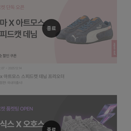
종료
2.07 ~ 2025.12.14
 x 아트모스 스피드캣 데님 프리오더
정판! 국내미출시!
종료