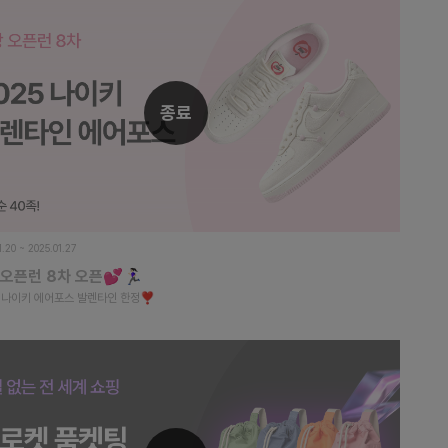
종료
1.20 ~ 2025.01.27
오픈런 8차 오픈💕🏃🏻‍♀️
5 나이키 에어포스 발렌타인 한정❣️