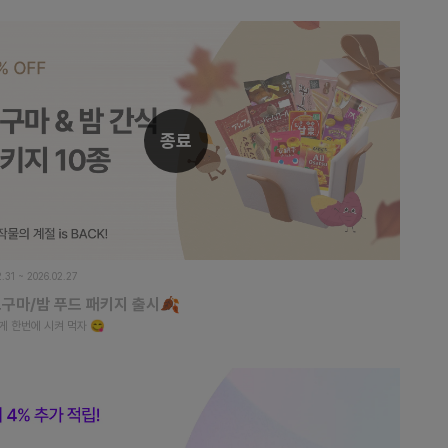
종료
2.31 ~ 2026.02.27
고구마/밤 푸드 패키지 출시🍂
게 한번에 시켜 먹자 😋