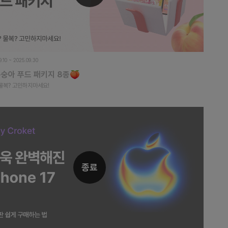
9.10 ~ 2025.09.30
복숭아 푸드 패키지 8종🍑
 물복? 고민하지마세요!
종료