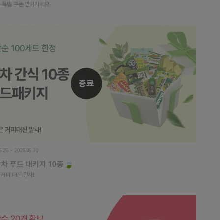
 특별 쿠폰 받아가세요!
종료
5.25 ~ 2025.06.30
말차 푸드 패키지 10종🍃
커피 대신 말차!