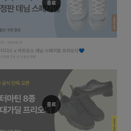
종료
6.15 ~ 2026.06.26
아디다스 x 아트모스 데님 스페지알 프리오더💙
더 한정 3% 추가 할인 쿠폰
종료