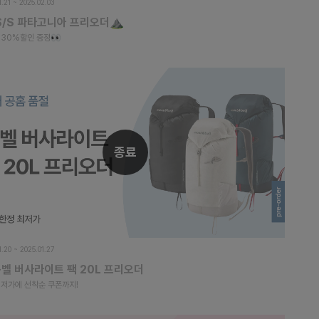
1.21 ~ 2025.02.03
 S/S 파타고니아 프리오더⛰️
 30%할인 증정👀
종료
1.20 ~ 2025.01.27
몽벨 버사라이트 팩 20L 프리오더
최저가에 선착순 쿠폰까지!