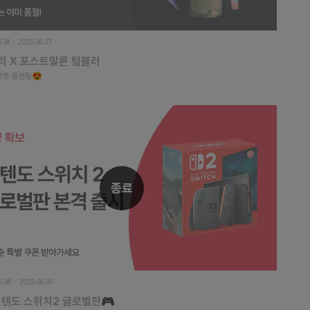
6.18 ~ 2025.06.27
리 X 포스트말론 텀블러
로켓 품켓팅😍
종료
6.08 ~ 2025.06.30
닌텐도 스위치2 글로벌판🎮