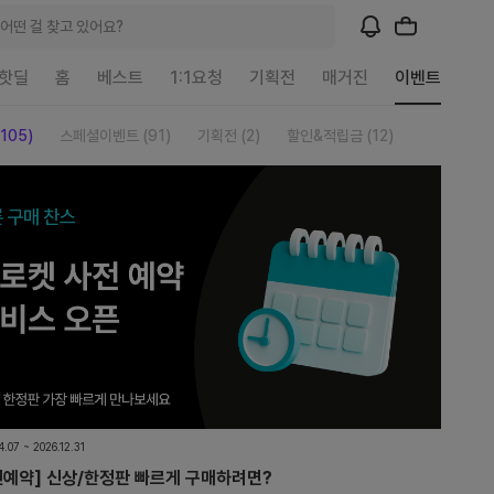
어떤 걸 찾고 있어요?
핫딜
홈
베스트
1:1요청
기획전
매거진
이벤트
105)
스페셜이벤트 (91)
기획전 (2)
할인&적립금 (12)
4.07 ~ 2026.12.31
전예약] 신상/한정판 빠르게 구매하려면?