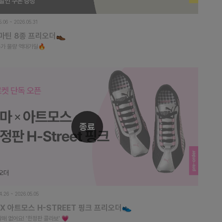
5.06 ~ 2026.05.31
마틴 8종 프리오더👞
특가 물량 역대가딜🔥
종료
4.26 ~ 2026.05.05
X 아트모스 H-STREET 핑크 프리오더👟
매 없어요! '한정판 콜라보' 💗