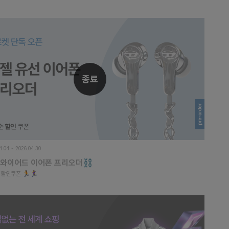
종료
4.04 ~ 2026.04.30
 와이어드 이어폰 프리오더⛓️
할인쿠폰 🏃🏃‍♀️