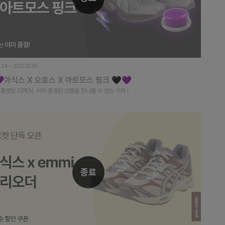
1.24 ~ 2025.12.05
아식스 X 오호스 X 아트모스 핑크 🖤💜
품켓팅 OPEN, 이미 품절된 상품을 만나볼 수 있는 기회 !
종료