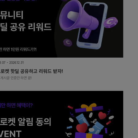
3.07 ~ 2026.12.31
크로켓 핫딜 공유하고 리워드 받자!
게시글 인증만 하면 끝!