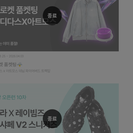
종료
3.25 ~ 2026.04.03
켓 품켓팅🌩️
스 x 아트모스 데님 파이어버드 트랙탑
종료