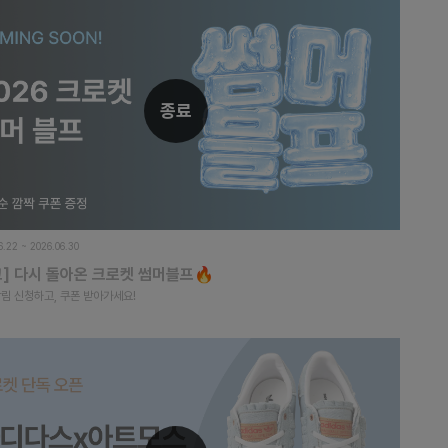
종료
6.22 ~ 2026.06.30
고] 다시 돌아온 크로켓 썸머블프🔥
림 신청하고, 쿠폰 받아가세요!