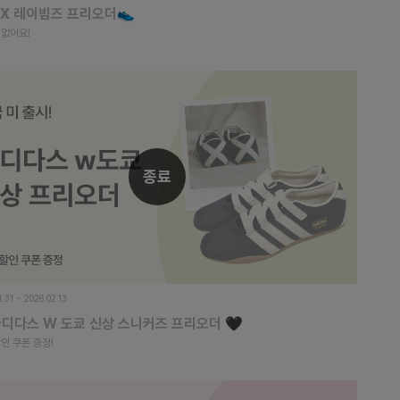
 X 레이빔즈 프리오더👟
 없어요!
종료
1.31 ~ 2026.02.13
아디다스 W 도쿄 신상 스니커즈 프리오더 🖤
인 쿠폰 증정!