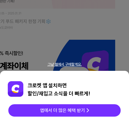
1.05 ~ 2025.01.31
딸기 푸드 패키지 한정 기획❄
x도쿄바바
그냥 웹에서 구매할게요.
크로켓 앱 설치하면
할인/재입고 소식을 더 빠르게!
앱에서 더 많은 혜택 받기
7.31 ~ 2026.08.30
좌이체 즉시할인 이벤트
전세계상품
메시지
찜/팔로우
마이페이지
% 즉시할인 이벤트로 추가 할인 받아보세요.