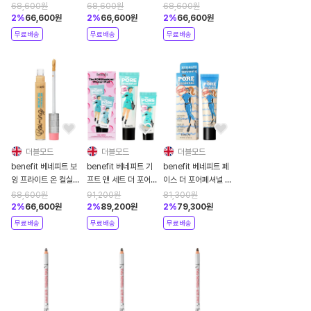
5ml 6 피치
5ml 5 진저
5ml 4 멜론
68,600
원
68,600
원
68,600
원
2
%
66,600
원
2
%
66,600
원
2
%
66,600
원
무료배송
무료배송
무료배송
더블모드
더블모드
더블모드
benefit 베네피트 보
benefit 베네피트 기
benefit 베네피트 페
잉 프라이트 온 컬실러
프트 앤 세트 더 포어
이스 더 포어페셔널 하
5ml 3 캔털루프
페셔널 프라이머 플러
이드레이트 22ml
68,600
원
91,200
원
81,300
원
스 부스터 세트
2
%
66,600
원
2
%
89,200
원
2
%
79,300
원
무료배송
무료배송
무료배송