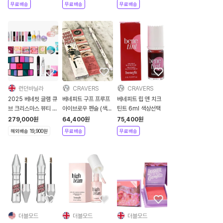
무료배송
무료배송
무료배송
런던바닐라
CRAVERS
CRAVERS
2025 베네핏 글램 큐
베네피트 구프 프루프
베네피트 립 앤 치크
브 크리스마스 뷰티 어
아이브로우 펜슬 (색상
틴트 6ml 색상선택
드벤트 캘린더
선택)
279,000
원
64,400
원
75,400
원
해외배송 19,900원
무료배송
무료배송
더블모드
더블모드
더블모드