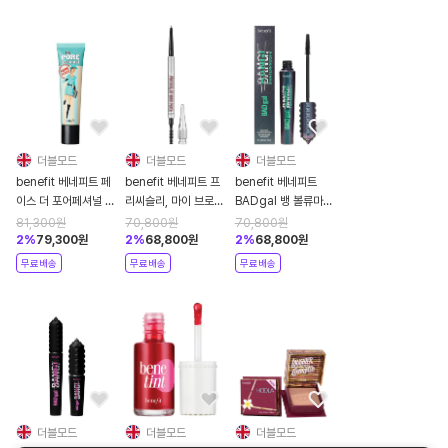
더블모드
더블모드
더블모드
benefit 베네피트 페
benefit 베네피트 프
benefit 베네피트
이스 더 포어페셔널 페
리씨슬리, 마이 브로우
BADgal 뱅 볼류마이
이스 프라이머 22ml
펜슬 0.08g 3.75
징 워터프루프 마스카
81,300
원
70,800
원
70,800
원
WARM MEDIUM
라 피치 블랙
2
%
79,300
원
2
%
68,800
원
2
%
68,800
원
BROWN
무료배송
무료배송
무료배송
더블모드
더블모드
더블모드