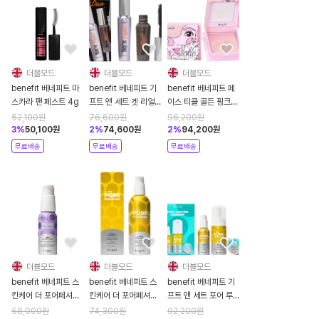
더블모드
더블모드
더블모드
benefit 베네피트 마
benefit 베네피트 기
benefit 베네피트 페
스카라 팬 페스트 4g
프트 앤 세트 겟 리얼
이스 티클 골든 핑크
듀오
파우더 하이라이터
52,100
원
76,600
원
96,200
원
8g
3
%
50,100
원
2
%
74,600
원
2
%
94,200
원
무료배송
무료배송
무료배송
더블모드
더블모드
더블모드
benefit 베네피트 스
benefit 베네피트 스
benefit 베네피트 기
킨케어 더 포어페셔널
킨케어 더 포어페셔널
프트 앤 세트 포어 루
겟 언블락드 포어클리
굿 클린업 포밍 클렌져
틴 라운드업 포어 케어
58,000
원
74,300
원
92,200
원