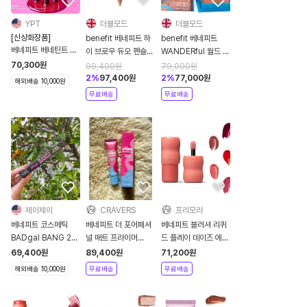
YPT
더블모드
더블모드
[신상화장품]
benefit 베네피트 하
benefit 베네피트
베네피트 베네틴트 포
이 브로우 듀오 펜슬
WANDERful 월드 블
켓 팔 듀얼 립스테인
미디움
러쉬 스탈라 로지 브론
70,300
원
99,400
원
79,000
원
글로스
즈 블러쉬 6g
2
%
97,400
원
2
%
77,000
원
해외배송 10,000원
무료배송
무료배송
제이제이
CRAVERS
프리모라
베네피트 코스메틱
베네피트 더 포어페셔
베네피트 블러셔 리퀴
BADgal BANG 24
널 매트 프라이머
드 플레이 데이즈 에어
시간 워터프루프 아이
22ml
리
69,400
원
89,400
원
71,200
원
라이너0.25g 4종1택
해외배송 10,000원
무료배송
무료배송