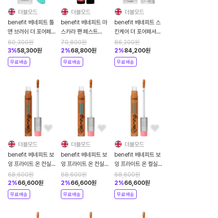
더블모드
더블모드
더블모드
benefit 베네피트 툴
benefit 베네피트 마
benefit 베네피트 스
앤 브러쉬 더 포어페셔
스카라 팬 페스트
킨케어 더 포어페셔널
널 올인원 마스크 완드
8.5g
타이트 앤 톤드 AHA
60,300
원
70,800
원
86,200
원
PHA 토닝 폼 133ml
3
%
58,300
원
2
%
68,800
원
2
%
84,200
원
무료배송
무료배송
무료배송
더블모드
더블모드
더블모드
benefit 베네피트 보
benefit 베네피트 보
benefit 베네피트 보
잉 프라이트 온 컨실러
잉 프라이트 온 컨실러
잉 프라이트 온 컬실러
5ml 12 클로브
5ml 11 헤이즐넛
5ml 10 월넛
68,600
원
68,600
원
68,600
원
2
%
66,600
원
2
%
66,600
원
2
%
66,600
원
무료배송
무료배송
무료배송