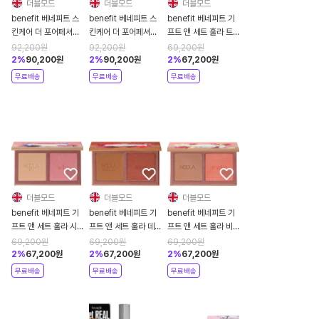
더블모드
더블모드
더블모드
benefit 베네피트 스
benefit 베네피트 스
benefit 베네피트 기
킨케어 더 포어페셔널
킨케어 더 포어페셔널
프트 앤 세트 훌라 트
스피티 스무스 퀵 스무
딥 리트리트 포어클리
레져 아일랜드 미니 브
92,200
원
92,200
원
69,200
원
딩 포어 마스크 75g
어링 클레이 마스크
론저 앤 블러쉬 듀오
2
%
90,200
원
2
%
90,200
원
2
%
67,200
원
75ml
무료배송
무료배송
무료배송
더블모드
더블모드
더블모드
benefit 베네피트 기
benefit 베네피트 기
benefit 베네피트 기
프트 앤 세트 훌라 시
프트 앤 세트 훌라 데
프트 앤 세트 훌라 비
크릿 오아시스 미니 브
저트 리트리트 미니 브
시 베케이 미니 브론저
69,200
원
69,200
원
69,200
원
론저 앤 블러쉬 듀오
론저 앤 블러쉬 듀오
앤 블러쉬 듀오
2
%
67,200
원
2
%
67,200
원
2
%
67,200
원
무료배송
무료배송
무료배송