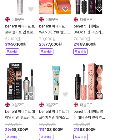
더블모드
더블모드
더블모드
benefit 베네피트 브
benefit 베네피트
benefit 베네피트
로우 플러프 업 브로우
WANDERful 월드 블
BADgal 뱅 마스카라
왁스 미니 3ml
러쉬 폼폼 파매그래니
블랙 8.5g
52,100
원
79,000
원
70,800
원
트 로즈 블러쉬 6g
3
%
50,100
원
2
%
77,000
원
2
%
68,800
원
무료배송
무료배송
무료배송
더블모드
더블모드
더블모드
benefit 베네피트 데
benefit 베네피트 더
benefit 베네피트 롤
이얼 리얼! 렝스닝 마
포어페셔널 페이스 프
러 래쉬 슈퍼 컬링 앤
스카라 제트 블랙
라이머 밸류 사이즈
리프트 마스카라 블랙
70,800
원
110,800
원
70,800
원
8.5g
44ml
8.5g
2
%
68,800
원
1
%
108,800
원
2
%
68,800
원
무료배송
무료배송
무료배송