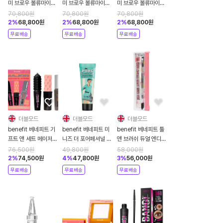
미 브로우 볼류마이징
미 브로우 볼류마이징
미 브로우 볼류마이징
파이버 아이브로우 펜
파이버 아이브로우 펜
파이버 아이브로우 펜
70,800
원
70,800
원
70,800
원
슬 1.19g 2.5 뉴트럴
슬 1.19g 2 웜 골든
슬 1.19g 1 쿨 라이트
2
%
68,800
원
2
%
68,800
원
2
%
68,800
원
블론드
블론드
무료배송
무료배송
무료배송
더블모드
더블모드
더블모드
benefit 베네피트 기
benefit 베네피트 미
benefit 베네피트 툴
프트 앤 세트 메이저
니즈 더 포어페셔널 페
앤 브러쉬 듀얼 엔디드
마스카라 미니즈 세트
이스 프라이머 트래블
앵글드 아이브로우 브
76,500
원
49,800
원
58,000
원
사이즈 미니 7.5ml
러쉬
2
%
74,500
원
4
%
47,800
원
3
%
56,000
원
무료배송
무료배송
무료배송