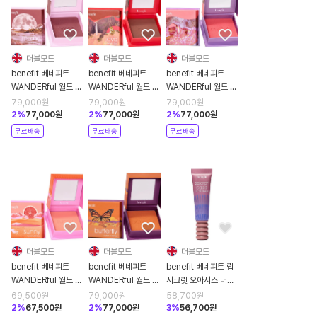
더블모드
더블모드
더블모드
benefit 베네피트
benefit 베네피트
benefit 베네피트
WANDERful 월드 블
WANDERful 월드 블
WANDERful 월드 블
러쉬 무네 리치 베리
러쉬 자바 로지 모카
러쉬 크리스타 스트로
79,000
원
79,000
원
79,000
원
블러쉬 6g
블러쉬 6g
베리 핑크 블러쉬 6g
2
%
77,000
원
2
%
77,000
원
2
%
77,000
원
무료배송
무료배송
무료배송
더블모드
더블모드
더블모드
benefit 베네피트
benefit 베네피트
benefit 베네피트 립
WANDERful 월드 블
WANDERful 월드 블
시크릿 오아시스 버터
러쉬 써니 웜 코랄 파
러쉬 버터플라이 골든
밤 10ML
69,500
원
79,000
원
58,700
원
우더 블러쉬 6g
오렌지 블러쉬 6g
2
%
67,500
원
2
%
77,000
원
3
%
56,700
원