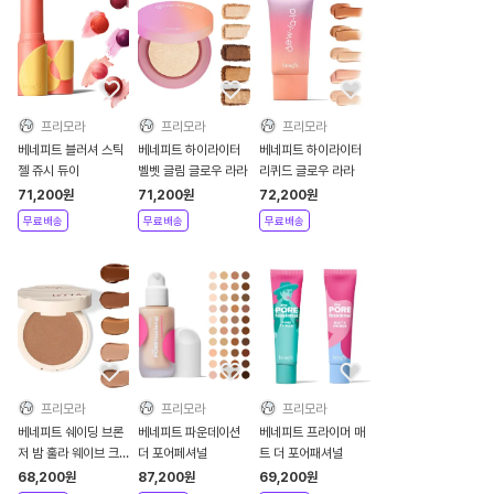
프리모라
프리모라
프리모라
베네피트 블러셔 스틱
베네피트 하이라이터
베네피트 하이라이터
젤 쥬시 듀이
벨벳 글림 글로우 라라
리퀴드 글로우 라라
71,200
원
71,200
원
72,200
원
무료배송
무료배송
무료배송
프리모라
프리모라
프리모라
베네피트 쉐이딩 브론
베네피트 파운데이션
베네피트 프라이머 매
저 밤 훌라 웨이브 크
더 포어페셔널
트 더 포어패셔널
림
68,200
원
87,200
원
69,200
원