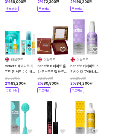
어링 메이크업 리무빙
147ml
세트
3
%
56,000
원
2
%
72,300
원
2
%
90,200
원
클렌징 오일 미니
무료배송
무료배송
무료배송
45ml
더블모드
더블모드
더블모드
benefit 베네피트 기
benefit 베네피트 훌
benefit 베네피트 스
프트 앤 세트 마이 메
라 토스트드 딥 매트
킨케어 더 포어페셔널
인 포어페셔널 포어 세
파우더 브론저 8g
겟 언블락드 포어클리
85,200
원
82,800
원
86,200
원
트
어링 메이크업 리무빙
2
%
83,200
원
2
%
80,800
원
2
%
84,200
원
클렌징 오일 147ml
무료배송
무료배송
무료배송