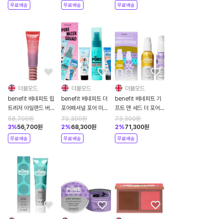
무료배송
무료배송
무료배송
더블모드
더블모드
더블모드
benefit 베네피트 립
benefit 베네피트 더
benefit 베네피트 기
트레저 아일랜드 버터
포어페셔널 포어 미니
프트 앤 세드 더 포어
밤 10ml
마이저 스쿼드 페이스
페셔널 더블 클렌즈 포
58,700
원
70,300
원
73,300
원
프라이머 앤 메이크업
어 케어 세트
3
%
56,700
원
2
%
68,300
원
2
%
71,300
원
세팅 스프레이 트리오
무료배송
무료배송
무료배송
세트