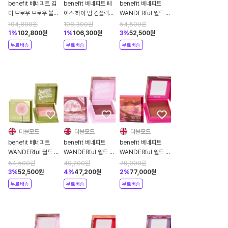
benefit 베네피트 김
benefit 베네피트 페
benefit 베네피트
미 브로우 브로우 볼류
이스 하이 빔 컴플렉션
WANDERful 월드 블
마이징 파이버 젤 3g
하이라이터 6ml
러쉬 미니 크리스타 스
104,800
원
108,300
원
54,500
원
4.5 NEUTRAL
트로베리 핑크 블러쉬
1
%
102,800
원
1
%
106,300
원
3
%
52,500
원
DEEP BROWN 2개
2.5g
무료배송
무료배송
무료배송
더블모드
더블모드
더블모드
benefit 베네피트
benefit 베네피트
benefit 베네피트
WANDERful 월드 블
WANDERful 월드 블
WANDERful 월드 블
러쉬 미니 단델리온 베
러쉬 미니 무네 리치
러쉬 테라 골든 브릭레
54,500
원
49,200
원
79,000
원
이비핑크 브라이트닝
베리 블러쉬 2.5g
드 블러쉬 6g
3
%
52,500
원
4
%
47,200
원
2
%
77,000
원
블러쉬 2.5g
무료배송
무료배송
무료배송