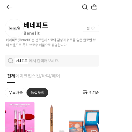
브
랜
드
베네피트
찜
관
Benefit
베네피트(Benefit)는 샌프란시스코의 감성과 위트를 담은 글로벌 뷰
|
티 브랜드로 특히 브로우 제품으로 유명합니다.
크
에서 검색해보세요.
베네피트
로
켓
전체
메이크업
스킨/바디/헤어
무료배송
품절포함