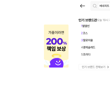
브
베네피트
랜
드
인기 브랜드관
오늘 19시
1
엘엘빈
검
2
코스
색
3
팔로마울
|
4
콩제슬래드
크
5
프라다
로
인기 브랜드 전체보기
켓