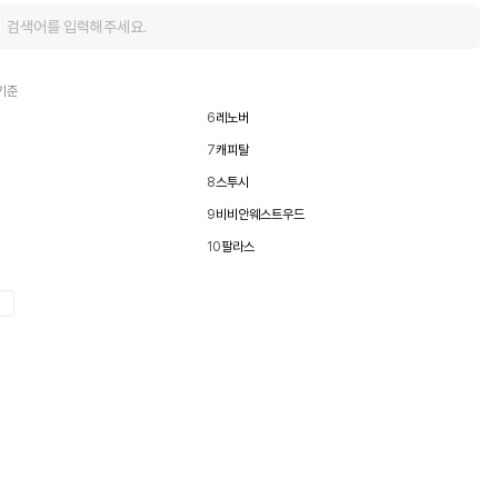
 기준
6
레노버
7
캐피탈
8
스투시
9
비비안웨스트우드
10
팔라스