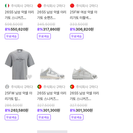
주식회사 구하다
주식회사 구하다
주식회사 구하다
26SS 남성 악셀 아리
26SS 남성 악셀 아리
25FW 여성 악셀 아
가토 스니커즈
가토 숏팬츠
리가토 터틀넥
F2279001 098
A3809001BLACK
A3324002CAMEL
598,500
원
345,500
원
333,500
원
White
Black
8
%
550,620
원
8
%
317,860
원
8
%
306,820
원
무료배송
무료배송
무료배송
주식회사 구하다
주식회사 구하다
주식회사 구하다
25FW 남성 악셀 아
26SS 남성 악셀 아리
26SS 남성 악셀 아리
리가토 탑
가토 스니커즈
가토 스니커즈
15802671366430
F2279003
F3678001
286,500
원
327,500
원
327,500
원
GREY
GREYWHITE
WHITEOFFWHITE
8
%
263,580
원
8
%
301,300
원
8
%
301,300
원
무료배송
무료배송
무료배송