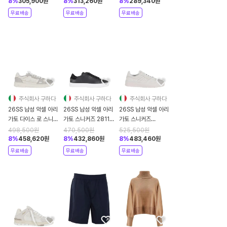
TOE WHOFW
BLKWH BLACK
CLEAN 90
8
%
305,900
원
8
%
313,260
원
8
%
289,340
원
WHITE
DKGRW GREY
무료배송
무료배송
무료배송
NEUTRALS
주식회사 구하다
주식회사 구하다
주식회사 구하다
26SS 남성 악셀 아리
26SS 남성 악셀 아리
26SS 남성 악셀 아리
가토 다이스 로 스니커
가토 스니커즈 28115
가토 스니커즈
즈 F1697006 098
098 Grey
F3559002 098
498,500
원
470,500
원
525,500
원
White
White
8
%
458,620
원
8
%
432,860
원
8
%
483,460
원
무료배송
무료배송
무료배송