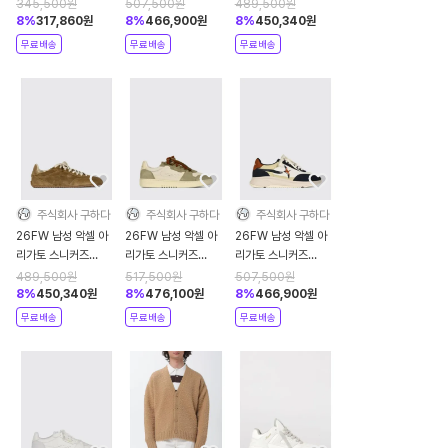
F2298001BEIGE
F3573001 Black
F2737005 White
345,500
원
507,500
원
489,500
원
8
%
317,860
원
8
%
466,900
원
8
%
450,340
원
무료배송
무료배송
무료배송
주식회사 구하다
주식회사 구하다
주식회사 구하다
26FW 남성 악셀 아
26FW 남성 악셀 아
26FW 남성 악셀 아
리가토 스니커즈
리가토 스니커즈
리가토 스니커즈
F4286004
F4219001 Beige
F4039002 Blue
489,500
원
517,500
원
507,500
원
Bronze
8
%
450,340
원
8
%
476,100
원
8
%
466,900
원
무료배송
무료배송
무료배송