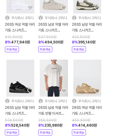
주식회사 구하다
주식회사 구하다
주식회사 구하다
26SS 여성 악셀 아리
26SS 남성 악셀 아리
26SS 남성 악셀 아리
가토 스니커즈
가토 스니커즈
가토 스니커즈
F1284001 White
F3559002 Grey
F3906003 Beige
519,500
원
537,500
원
429,500
원
8
%
477,940
원
8
%
494,500
원
8
%
395,140
원
무료배송
무료배송
무료배송
주식회사 구하다
주식회사 구하다
주식회사 구하다
26SS 남성 악셀 아리
26SS 남성 악셀 아리
26SS 여성 악셀 아리
가토 스니커즈
가토 반팔 티셔츠
가토 스니커즈
F3592001 Black
A3543002 White
F3925003 Beige
574,500
원
256,500
원
450,500
원
8
%
528,540
원
8
%
235,980
원
8
%
414,460
원
무료배송
무료배송
무료배송