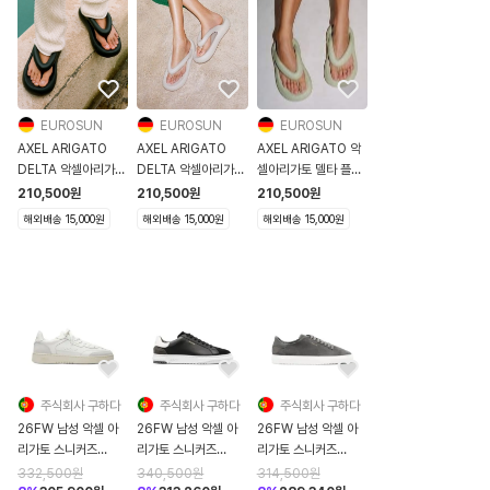
EUROSUN
EUROSUN
EUROSUN
AXEL ARIGATO
AXEL ARIGATO
AXEL ARIGATO 악
DELTA 악셀아리가토
DELTA 악셀아리가토
셀아리가토 델타 플립
델타 플립플랍 블랙
델타 플립플랍 베이지
플랍 라이트그린
210,500
원
210,500
원
210,500
원
해외배송 15,000원
해외배송 15,000원
해외배송 15,000원
주식회사 구하다
주식회사 구하다
주식회사 구하다
26FW 남성 악셀 아
26FW 남성 악셀 아
26FW 남성 악셀 아
리가토 스니커즈
리가토 스니커즈
리가토 스니커즈
F3972001 DICE T
F1028004 ATLAS
F2275002
332,500
원
340,500
원
314,500
원