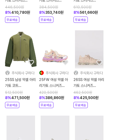
가토 스니커즈
가토 스니커즈
가토 스니커즈
F3546001 White
F3032001 WHITE
F1078004 Beige
446,500
원
384,500
원
610,500
원
GUM
8
%
410,780
원
8
%
353,740
원
8
%
561,660
원
무료배송
무료배송
무료배송
주식회사 구하다
주식회사 구하다
주식회사 구하다
25SS 남성 악셀 아리
25FW 여성 악셀 아
26SS 여성 악셀 아리
가토 코트
리가토 스니커즈
가토 스니커즈
9998238646558
F3202001 Silver
F3490004 Pink
512,500
원
420,500
원
462,500
원
DIVERS
8
%
471,500
원
8
%
386,860
원
8
%
425,500
원
무료배송
무료배송
무료배송