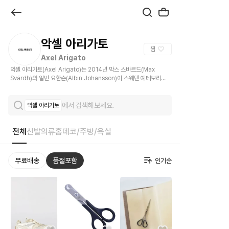
브
랜
드
악셀 아리가토
찜
관
Axel Arigato
악셀 아리가토(Axel Arigato)는 2014년 막스 스바르드(Max
|
Svärdh)와 알빈 요한슨(Albin Johansson)이 스웨덴 예테보리에
서 설립한 컨템포러리 패션 브랜드입니다.
크
에서 검색해보세요.
악셀 아리가토
로
켓
전체
신발
의류
홈데코/주방/욕실
무료배송
품절포함