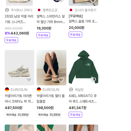
주식회사 구하다
컬렉트도쿄
오사카 즐겨찾기
[무료배송]
26SS 남성 악셀 아리
알렉스 스테인리스 알
알렉스 슬림 가위 초경
가토 스니커즈
약 절단 가위 8mm
량 일본
F3548001 White
51071
20,000
원
480,500
원
16,300
원
8
%
442,060
원
무료배송
무료배송
무료배송
EUROSUN
EUROSUN
캐실장
악셀아리가토 마라톤
악셀아리가토 델타 플
AXEL ARIGATO 큐
러너 크레미노 뷔 착용
립플랍
어 후드 스웨트셔츠
운동화
GAT85355GEES2AAA00
487,500
원
198,500
원
481,347
원
해외배송 25,000원
해외배송 30,000원
무료배송