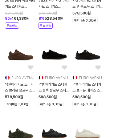
26SS 남성 악셀 아리
26SS 남성 악셀 아리
악셀아리가토 스니커
가토 스니커즈
가토 스니커즈
즈 탠 슬로우 스니커즈
F3488004 White
F2279001 Beige
262307M237009
501,500
원
574,500
원
578,500
원
8
%
461,380
원
8
%
528,540
원
해외배송 3,000원
무료배송
무료배송
EURO AVENU
EURO AVENU
EURO AVENU
악셀아리가토 스니커
악셀아리가토 스니커
악셀아리가토 스니커
즈 브라운 슬로우 스니
즈 블랙 슬로우 스니커
즈 브라운 데이즈 스니
커즈
즈
커즈
578,500
원
598,500
원
588,500
원
262307M237007
262307M237008
262307M237015
해외배송 3,000원
해외배송 3,000원
해외배송 3,000원