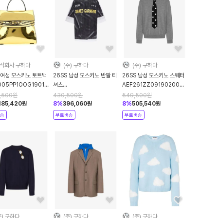
식회사 구하다
(주) 구하다
(주) 구하다
 여성 모스키노 토트백
26SS 남성 모스키노 반팔 티
26SS 남성 모스키노 스웨터
05PP1OOG1901
셔츠
AEF261ZZ09190200AEF0497
AEF261ZZ07010241AEF2888
Grey DOM
8,500
원
430,500
원
549,500
원
Grey DOM
,185,420
원
8
%
396,060
원
8
%
505,540
원
송
무료배송
무료배송
주) 구하다
(주) 구하다
(주) 구하다