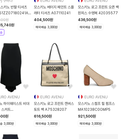
주) 구하다
EURO AVENU
EURO AVENU
모스키노 반팔 티셔츠
모스키노 베이지 페인트 스플
모스키노 로고 프린트 오픈 백
51ZZ07180241AEF1001
래터 티셔츠 A07110241
원피스 수영복 42035577
500
원
404,500
원
436,500
원
15,740
원
해외배송 3,000원
해외배송 3,000원
송
URO AVENU
EURO AVENU
EURO AVENU
노 하이웨이스트 비대
모스키노 로고 프린트 캔버스
모스키노 스컬프 힐 펌프스
디 스커트
토트 백 A75328207
MA10238C0OMP5
55533
500
원
616,500
원
921,500
원
 3,000원
해외배송 3,000원
해외배송 3,000원