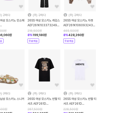
주) 구하다
(주) 구하다
(주) 구하다
 여성 모스키노 민소매
26SS 여성 모스키노 레깅스
26SS 여성 모스키노 자켓
AEF261K103373249AEF1555
AEF261K106093243AEF1101
61K108153252AEF1247
Black DOM
Brown DOM
500
원
216,500
원
465,500
원
le DOM
66,060
원
8
%
199,180
원
8
%
428,260
원
송
무료배송
무료배송
주) 구하다
(주) 구하다
(주) 구하다
 남성 모스키노 스니커
26SS 여성 모스키노 반팔 티
26SS 여성 모스키노 반팔 티
셔츠 AEF261D
셔츠 AEF261D
B15264G0OGQBPOL99C
07130441AEF1555
07080441AEF1001
500
원
287,500
원
228,500
원