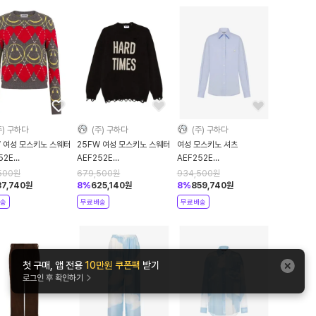
주) 구하다
(주) 구하다
(주) 구하다
W 여성 모스키노 스웨터
25FW 여성 모스키노 스웨터
여성 모스키노 셔츠
52E
AEF252E
AEF252E
5502AEF1506
09315503AEF0102
02315531AEF1293
500
원
679,500
원
934,500
원
 DOM
Brown DOM
Blue DOM
37,740
원
8
%
625,140
원
8
%
859,740
원
송
무료배송
무료배송
첫 구매, 앱 전용
10만원 쿠폰팩
받기
로그인 후 확인하기