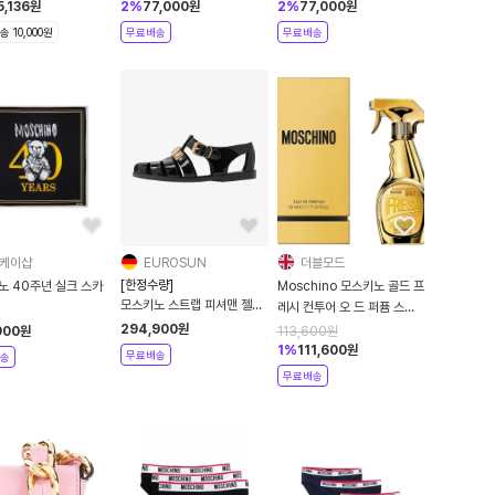
5,136
원
2
%
77,000
원
2
%
77,000
원
 10,000원
무료배송
무료배송
케이샵
EUROSUN
더블모드
[한정수량]
노 40주년 실크 스카
Moschino 모스키노 골드 프
모스키노 스트랩 피셔맨 젤리
랙
레시 컨투어 오 드 퍼퓸 스프
샌들 네로 MOSHINO
레이 50ml
294,900
원
900
원
113,600
원
1
%
111,600
원
무료배송
송
무료배송