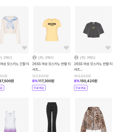
주) 구하다
(주) 구하다
(주) 구하다
 여성 모스키노 긴팔 티
26SS 여성 모스키노 반팔 티
26SS 여성 모스키노 반팔 티
셔츠
셔츠
61K117063233AEF4003
AEF261K107153234AEF1023
AEF261K107113234AEF2500
500
원
127,500
원
163,500
원
e DOM
Yellow DOM
Grey DOM
87,500
원
8
%
117,300
원
8
%
150,420
원
송
무료배송
무료배송