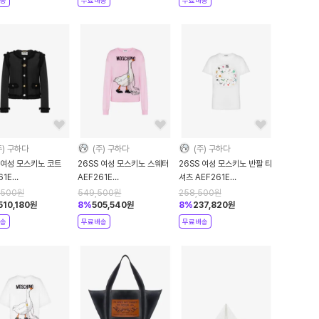
주) 구하다
(주) 구하다
(주) 구하다
 여성 모스키노 코트
26SS 여성 모스키노 스웨터
26SS 여성 모스키노 반팔 티
61E
AEF261E
셔츠 AEF261E
0520AEF2555
09180502AEF3224
07210541AEF1001
,500
원
549,500
원
258,500
원
k DOM
Pink DOM
White DOM
510,180
원
8
%
505,540
원
8
%
237,820
원
송
무료배송
무료배송