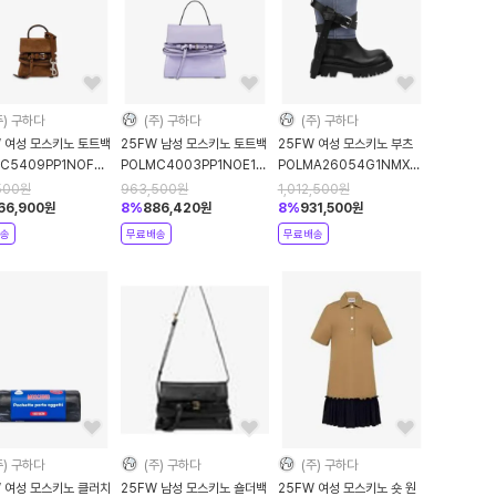
주) 구하다
(주) 구하다
(주) 구하다
W 여성 모스키노 토트백
25FW 남성 모스키노 토트백
25FW 여성 모스키노 부츠
C5409PP1NOF0POL30A
POLMC4003PP1NOE1POL65A
POLMA26054G1NMX6POL70B
n DOM
Purple DOM
Light blue DOM
500
원
963,500
원
1,012,500
원
66,900
원
8
%
886,420
원
8
%
931,500
원
송
무료배송
무료배송
주) 구하다
(주) 구하다
(주) 구하다
W 여성 모스키노 클러치
25FW 남성 모스키노 숄더백
25FW 여성 모스키노 숏 원