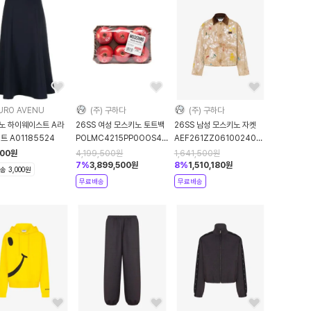
URO AVENU
(주) 구하다
(주) 구하다
노 하이웨이스트 A라
26SS 여성 모스키노 토트백
26SS 남성 모스키노 자켓
트 A01185524
POLMC4215PP0OOS4POL50A
AEF261ZZ06100240AEF2466
Red DOM
Beige DOM
500
원
4,199,500
원
1,641,500
원
7
%
3,899,500
원
8
%
1,510,180
원
 3,000원
무료배송
무료배송