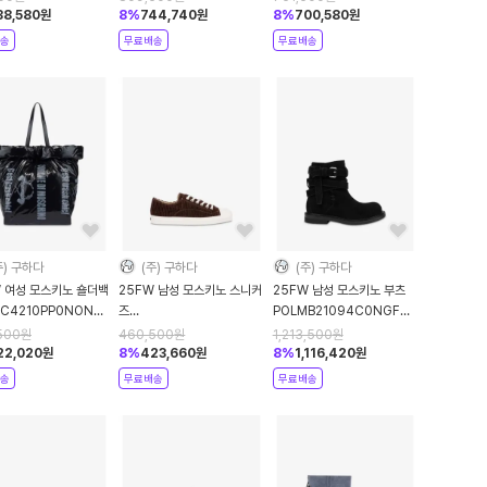
38,580
원
8
%
744,740
원
8
%
700,580
원
송
무료배송
무료배송
주) 구하다
(주) 구하다
(주) 구하다
W 여성 모스키노 숄더백
25FW 남성 모스키노 스니커
25FW 남성 모스키노 부츠
C4210PP0NON9POL00A
즈
POLMB21094C0NGF0POL00A
k DOM
POLMB15053G0NGM0POL30A
Black DOM
500
원
460,500
원
1,213,500
원
Brown DOM
22,020
원
8
%
423,660
원
8
%
1,116,420
원
송
무료배송
무료배송