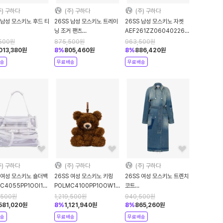
주) 구하다
(주) 구하다
(주) 구하다
 남성 모스키노 후드 티
26SS 남성 모스키노 트레이
26SS 남성 모스키노 자켓
닝 조거 팬츠
AEF261ZZ06040226AEF1191
61ZZ17110228AEF1027
AEF261ZZ03140226AEF1191
Grey DOM
,500
원
875,500
원
963,500
원
ow DOM
Grey DOM
,013,380
원
8
%
805,460
원
8
%
886,420
원
송
무료배송
무료배송
주) 구하다
(주) 구하다
(주) 구하다
 여성 모스키노 숄더백
26SS 여성 모스키노 키링
26SS 여성 모스키노 트렌치
C4055PP1OOI1POL10A
POLMC4100PP1OOW1POL30A
코트
e DOM
Brown DOM
AEF261K106023220AEF1295
,500
원
1,219,500
원
940,500
원
Blue DOM
,581,020
원
8
%
1,121,940
원
8
%
865,260
원
송
무료배송
무료배송