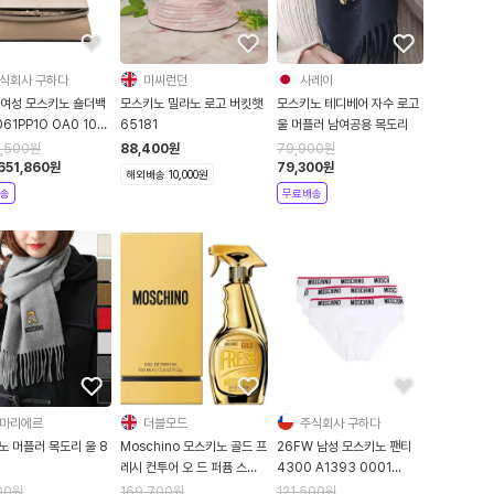
식회사 구하다
미씨런던
사레이
 여성 모스키노 숄더백
모스키노 밀라노 로고 버킷햇
모스키노 테디베어 자수 로고
61PP1O OA0 104
65181
울 머플러 남여공용 목도리
als
5,500
원
88,400
원
79,900
원
,651,860
원
79,300
원
해외배송 10,000원
송
무료배송
마리에르
더블모드
주식회사 구하다
노 머플러 목도리 울 8
Moschino 모스키노 골드 프
26FW 남성 모스키노 팬티
레시 컨투어 오 드 퍼퓸 스프
4300 A1393 0001
레이 100ml
WHITE
00
원
169,700
원
121,500
원