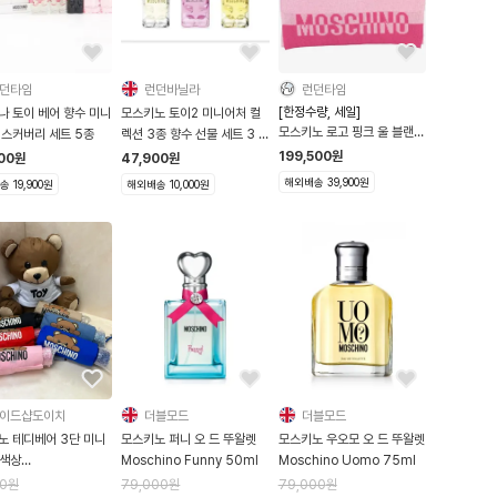
던타임
런던바닐라
런던타임
[한정수량, 세일]
나 토이 베어 향수 미니
모스키노 토이2 미니어처 컬
모스키노 로고 핑크 울 블랜드
디스커버리 세트 5종
렉션 3종 향수 선물 세트 3 X
머플러 목도리 스카프
5ml
199,500
원
00
원
47,900
원
해외배송 39,900원
 19,900원
해외배송 10,000원
이드샵도이치
더블모드
더블모드
노 테디베어 3단 미니
모스키노 퍼니 오 드 뚜왈렛
모스키노 우오모 오 드 뚜왈렛
6색상
Moschino Funny 50ml
Moschino Uomo 75ml
SUPERMINIC
00
원
79,000
원
79,000
원