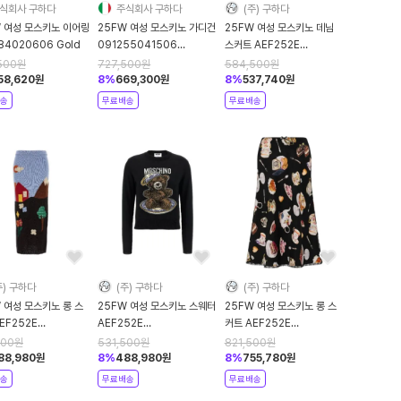
식회사 구하다
주식회사 구하다
(주) 구하다
W 여성 모스키노 이어링
25FW 여성 모스키노 가디건
25FW 여성 모스키노 데님
84020606 Gold
091255041506
스커트 AEF252E
Multicolour
01155521AEF0322
500
원
727,500
원
584,500
원
Grey DOM
58,620
원
8
%
669,300
원
8
%
537,740
원
송
무료배송
무료배송
주) 구하다
(주) 구하다
(주) 구하다
 여성 모스키노 롱 스
25FW 여성 모스키노 스웨터
25FW 여성 모스키노 롱 스
EF252E
AEF252E
커트 AEF252E
5503AEF2888
09365500AEF2555
01295559AEF1555
500
원
531,500
원
821,500
원
coloured DOM
Black DOM
Black DOM
88,980
원
8
%
488,980
원
8
%
755,780
원
송
무료배송
무료배송