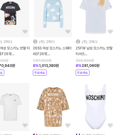
주) 구하다
(주) 구하다
(주) 구하다
 여성 모스키노 반팔 티
26SS 여성 모스키노 스웨터
25FW 남성 모스키노 반팔
EF261E
AEF261E
티셔츠
0541AEF3888
09360507AEF0888
AEF252ZZ07025241AEF1001
500
원
1,101,500
원
305,500
원
k DOM
Blue DOM
White DOM
70,940
원
8
%
1,013,380
원
8
%
281,060
원
송
무료배송
무료배송