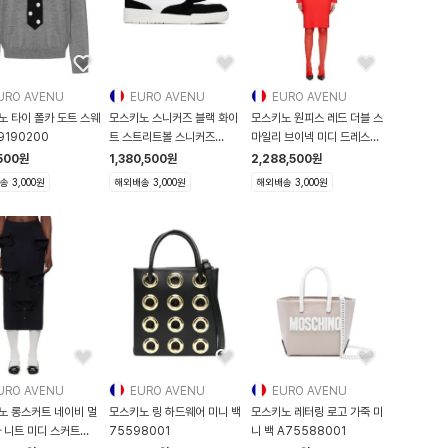
URO AVENU
EURO AVENU
EURO AVENU
노 타이 폴카 도트 스웨
모스키노 스니커즈 블랙 화이
모스키노 원피스 레드 더블 스
9190200
트 스트리트볼 스니커즈
마일리 브이넥 미디 드레스
261720
231
500
원
1,380,500
원
2,288,500
원
 3,000원
해외배송 3,000원
해외배송 3,000원
URO AVENU
EURO AVENU
EURO AVENU
노 롱스커트 네이비 멀
모스키노 링 하드웨어 미니 백
모스키노 레터링 로고 가죽 미
 니트 미디 스커트
75598001
니 백 A75588001