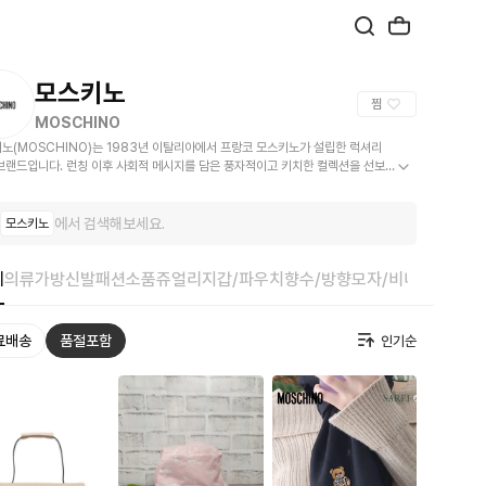
모스키노
찜
MOSCHINO
노(MOSCHINO)는 1983년 이탈리아에서 프랑코 모스키노가 설립한 럭셔리
브랜드입니다. 런칭 이후 사회적 메시지를 담은 풍자적이고 키치한 컬렉션을 선보
니다.
에서 검색해보세요.
모스키노
체
의류
가방
신발
패션소품
쥬얼리
지갑/파우치
향수/방향
모자/비니
베이비/
료배송
품절포함