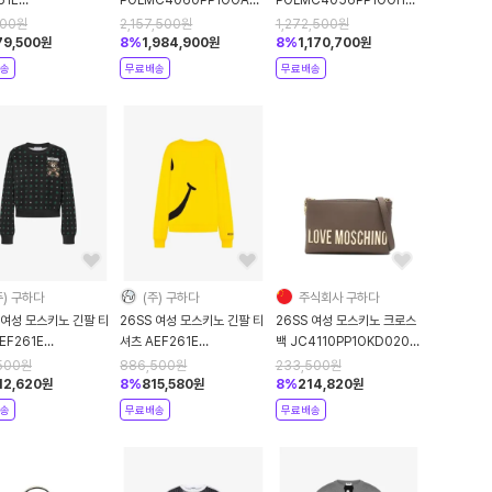
0506AEF0610
Pink DOM
White DOM
500
원
2,157,500
원
1,272,500
원
 DOM
79,500
원
8
%
1,984,900
원
8
%
1,170,700
원
송
무료배송
무료배송
주) 구하다
(주) 구하다
주식회사 구하다
 여성 모스키노 긴팔 티
26SS 여성 모스키노 긴팔 티
26SS 여성 모스키노 크로스
EF261E
셔츠 AEF261E
백 JC4110PP1OKD0203
0528AEF2555
17090528AEF1027
Brown
500
원
886,500
원
233,500
원
k DOM
Yellow DOM
12,620
원
8
%
815,580
원
8
%
214,820
원
송
무료배송
무료배송