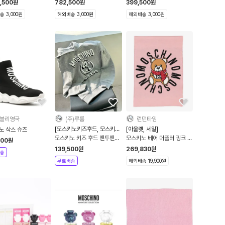
20
0,500
원
782,500
원
399,500
원
 3,000원
해외배송 3,000원
해외배송 3,000원
블리영국
(주)루룸
런던타임
[모스키노키즈후드, 모스키노
[아울렛, 세일]
노 삭스 슈즈
키조맨투맨]
모스키노 키즈 후드 맨투맨
모스키노 베어 머플러 핑크 목
500
원
HUF05F LCA28 그레이
도
139,500
원
269,830
원
송
1012A
무료배송
해외배송 19,900원