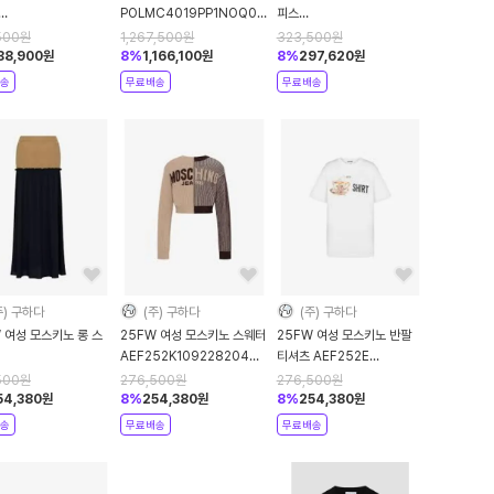
POLMC4019PP1NOQ0POL000
피스
C4211PP0NOS1POL00B
Black DOM
AEF252K104608219AEF1084
500
원
1,267,500
원
323,500
원
k DOM
Brown DOM
88,900
원
8
%
1,166,100
원
8
%
297,620
원
송
무료배송
무료배송
주) 구하다
(주) 구하다
(주) 구하다
 여성 모스키노 롱 스
25FW 여성 모스키노 스웨터
25FW 여성 모스키노 반팔
AEF252K109228204AEF1095
티셔츠 AEF252E
52K101258219AEF1084
Brown DOM
07225541AEF1001
500
원
276,500
원
276,500
원
 DOM
White DOM
54,380
원
8
%
254,380
원
8
%
254,380
원
송
무료배송
무료배송