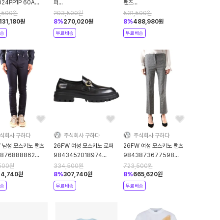
24PP1P 60A
퍼
팬츠
MB28022G0P262MUG10
AEF252ZZ03095222AEF0555
6,500
원
293,500
원
531,500
원
000 NERO BIANCO
Black DOM
131,180
원
8
%
270,020
원
8
%
488,980
원
송
무료배송
무료배송
식회사 구하다
주식회사 구하다
주식회사 구하다
W 남성 모스키노 팬츠
26FW 여성 모스키노 로퍼
26FW 여성 모스키노 팬츠
876888862
9843452018974
9843873677598
BLACK
GREY
500
원
334,500
원
723,500
원
14,740
원
8
%
307,740
원
8
%
665,620
원
송
무료배송
무료배송