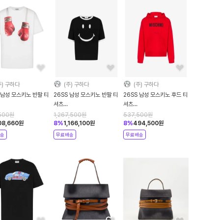
주) 구하다
(주) 구하다
(주) 구하다
 남성 모스키노 반팔 티
26SS 남성 모스키노 반팔 티
26SS 남성 모스키노 후드 티
셔츠
셔츠
61ZZ07230241AEF1001
AEF261ZZ09030200AEF1555
AEF261ZZ17080228AEF1115
500
원
1,267,500
원
537,500
원
e DOM
Black DOM
Red DOM
08,660
원
8
%
1,166,100
원
8
%
494,500
원
송
무료배송
무료배송