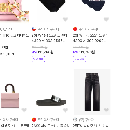
i_s_clos
주식회사 구하다
주식회사 구하다
CHINO 핑크 미니핸드
26FW 남성 모스키노 팬티
26FW 남성 모스키노 팬티
4300 A1393 0555
4300 A1393 0290
BLACK
BLUE
500
원
121,500
원
121,500
원
8
%
111,780
원
8
%
111,780
원
 10,000원
무료배송
무료배송
식회사 구하다
주식회사 구하다
(주) 구하다
W 여성 모스키노 토트백
26SS 남성 모스키노 뮬 슬리
25FW 남성 모스키노 데님