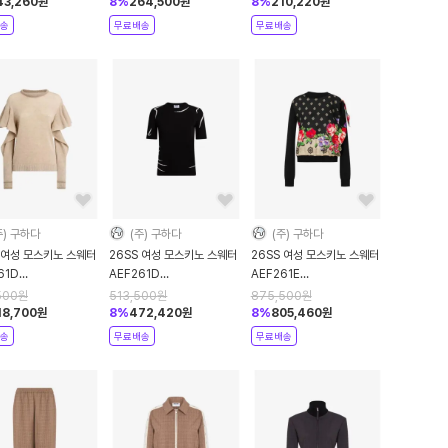
e DOM
Black DOM
White DOM
43,260
원
8
%
264,500
원
8
%
210,220
원
송
무료배송
무료배송
주) 구하다
(주) 구하다
(주) 구하다
 여성 모스키노 스웨터
26SS 여성 모스키노 스웨터
26SS 여성 모스키노 스웨터
61D
AEF261D
AEF261E
0405AEF2018
09210400AEF4555
09220502AEF0555
500
원
513,500
원
875,500
원
e DOM
Black DOM
Black DOM
18,700
원
8
%
472,420
원
8
%
805,460
원
송
무료배송
무료배송