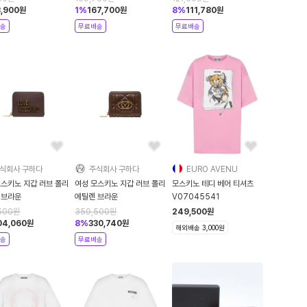
,900
원
1
%
167,700
원
8
%
111,780
원
송
무료배송
무료배송
식회사 구하다
주식회사 구하다
EURO AVENU
스키노 지갑 러브 폴리
여성 모스키노 지갑 러브 폴리
모스키노 테디 베어 티셔츠
에틸렌 브라운
에틸렌 브라운
V07045541
500
원
359,500
원
249,500
원
04,060
원
8
%
330,740
원
해외배송 3,000원
송
무료배송