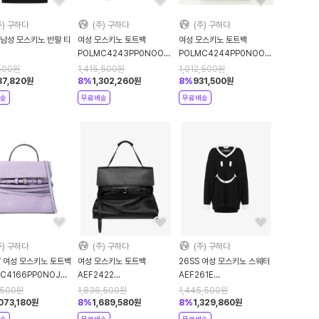
주) 구하다
(주) 구하다
(주) 구하다
 남성 모스키노 반팔 티
여성 모스키노 토트백
여성 모스키노 토트백
POLMC4243PP0NOO1POL00A
POLMC4244PP0NOO1POL00A
61ZZ07030241AEF1555
BLACK DOM
BLACK DOM
500
원
1,415,500
원
1,012,500
원
k DOM
37,820
원
8
%
1,302,260
원
8
%
931,500
원
송
무료배송
무료배송
주) 구하다
(주) 구하다
(주) 구하다
W 여성 모스키노 토트백
여성 모스키노 토트백
26SS 여성 모스키노 스웨터
C4166PP0NOJ0POL658
AEF2422
AEF261E
NDER DOM
75698002AEF1555
09280500AEF1555
,500
원
1,836,500
원
1,445,500
원
BLACK DOM
Black DOM
,073,180
원
8
%
1,689,580
원
8
%
1,329,860
원
송
무료배송
무료배송