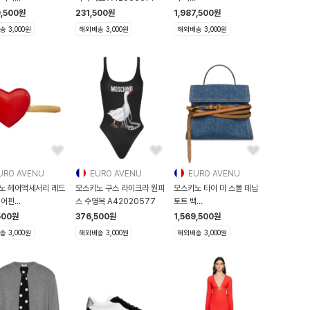
20F048001
MC4104PP1OOA250A
9,500
원
231,500
원
1,987,500
원
 3,000원
해외배송 3,000원
해외배송 3,000원
URO AVENU
EURO AVENU
EURO AVENU
노 헤어액세서리 레드
모스키노 구스 라이크라 원피
모스키노 타이 미 스몰 데님
헤어핀
스 수영복 A42020577
토트 백
20F018000
MC4170PP0NOS5
500
원
376,500
원
1,569,500
원
 3,000원
해외배송 3,000원
해외배송 3,000원