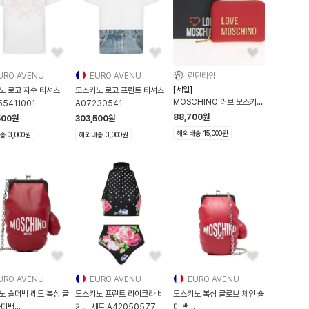
URO AVENU
EURO AVENU
런던타임
[세일]
노 로고 자수 티셔츠
모스키노 로고 프린트 티셔츠
MOSCHINO 러브 모스키노
55411001
A07230541
지퍼 카드지갑 레드
88,700
원
500
원
303,500
원
해외배송 15,000원
 3,000원
해외배송 3,000원
URO AVENU
EURO AVENU
EURO AVENU
노 숄더백 레드 복싱 글
모스키노 프린트 라이크라 비
모스키노 복싱 글로브 체인 숄
숄더백
키니 세트 A42050577
더 백