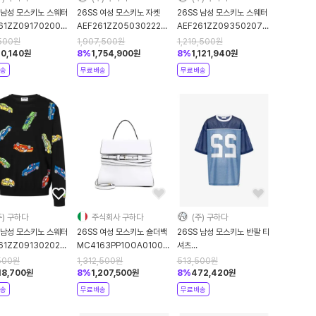
 남성 모스키노 스웨터
26SS 여성 모스키노 자켓
26SS 남성 모스키노 스웨터
61ZZ09170200AEF0510
AEF261ZZ05030222AEF2095
AEF261ZZ09350207AEF0888
 DOM
Brown DOM
Blue DOM
500
원
1,907,500
원
1,219,500
원
10,140
원
8
%
1,754,900
원
8
%
1,121,940
원
송
무료배송
무료배송
주) 구하다
주식회사 구하다
(주) 구하다
 남성 모스키노 스웨터
26SS 여성 모스키노 숄더백
26SS 남성 모스키노 반팔 티
61ZZ09130202AEF5555
MC4163PP1OOA0100
셔츠
k DOM
White
AEF261ZZ07260247AEF1290
500
원
1,312,500
원
513,500
원
Blue DOM
18,700
원
8
%
1,207,500
원
8
%
472,420
원
송
무료배송
무료배송