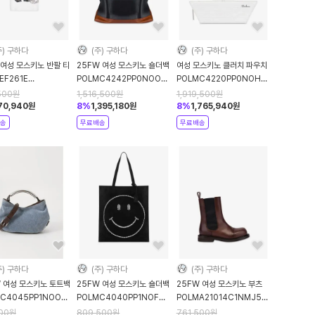
주) 구하다
(주) 구하다
(주) 구하다
 여성 모스키노 반팔 티
25FW 여성 모스키노 숄더백
여성 모스키노 클러치 파우치
EF261E
POLMC4242PP0NOO1POL00A
POLMC4220PP0NOH0POL10A
0541AEF1001
Black DOM
White DOM
500
원
1,516,500
원
1,919,500
원
e DOM
70,940
원
8
%
1,395,180
원
8
%
1,765,940
원
송
무료배송
무료배송
주) 구하다
(주) 구하다
(주) 구하다
W 여성 모스키노 토트백
25FW 여성 모스키노 숄더백
25FW 여성 모스키노 부츠
C4045PP1NOO9POL70A
POLMC4040PP1NOF0POL00B
POLMA21014C1NMJ5POL307
 blue DOM
Black DOM
Brown DOM
500
원
809,500
원
761,500
원