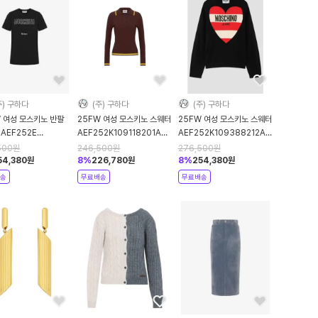
주) 구하다
(주) 구하다
(주) 구하다
W 여성 모스키노 반팔
25FW 여성 모스키노 스웨터
25FW 여성 모스키노 스웨터
AEF252E
AEF252K109118201AEF1095
AEF252K109388212AEF4555
5541AEF1555
Brown DOM
Black DOM
500
원
246,500
원
276,500
원
k DOM
54,380
원
8
%
226,780
원
8
%
254,380
원
송
무료배송
무료배송